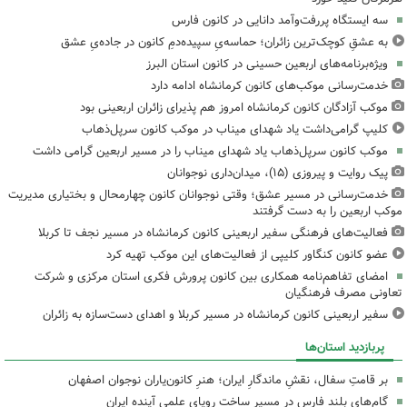
سه ایستگاه پررفت‌وآمد دانایی در کانون فارس
به عشقِ کوچک‌ترین زائران؛ حماسه‌یِ سپیده‌دمِ کانون در جاده‌یِ عشق
ویژه‌برنامه‌های اربعین حسینی در کانون استان البرز
خدمت‌رسانی موکب‌های کانون کرمانشاه ادامه دارد
موکب آزادگان کانون کرمانشاه امروز هم پذیرای زائران اربعینی بود
کلیپ گرامی‌داشت یاد شهدای میناب در موکب کانون سرپل‌ذهاب
موکب کانون سرپل‌ذهاب یاد شهدای میناب را در مسیر اربعین گرامی داشت
پیک روایت و پیروزی (۱۵)، میدان‌داری نوجوانان
خدمت‌رسانی در مسیر عشق؛ وقتی نوجوانان کانون چهارمحال و بختیاری مدیریت
موکب اربعین را به دست گرفتند
فعالیت‌های فرهنگی سفیر اربعینی کانون کرمانشاه در مسیر نجف تا کربلا
عضو کانون کنگاور کلیپی از فعالیت‌های این موکب تهیه کرد
امضای تفاهم‌نامه همکاری بین کانون پرورش فکری استان مرکزی و شرکت
تعاونی مصرف فرهنگیان
سفیر اربعینی کانون کرمانشاه در مسیر کربلا و اهدای دست‌سازه به زائران
پربازدید استان‌ها
بر قامتِ سفال، نقشِ ماندگارِ ایران؛ هنرِ کانون‌یاران نوجوان اصفهان
گام‌های بلند فارس در مسیر ساخت رویای علمی آینده ایران