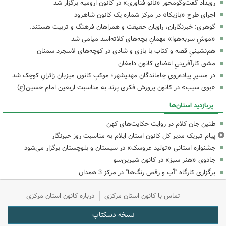
رویداد گفت‌وگومحور «نانو فناوری» در کانون ارومیه برگزار شد
اجرای طرح «بازیکا» در مرکز شماره یک کانون شاهرود
گوهری: خبرنگاران، راویان حقیقت و همراهان فرهنگ و تربیت هستند.
«موشِ سربه‌هوا» مهمانِ بچه‌های کلاته‌اسد میامی شد
هم‌نشینیِ قصه و کتاب با بازی و شادی در کوچه‌های لاسجرد سمنان
مشقِ کارآفرینیِ اعضای کانونِ دامغان
در مسیرِ پیاده‌رویِ جاماندگانِ مهدیشهر؛ موکبِ کانون میزبانِ زائرانِ کوچک شد
«بوی سیب» در کانون پرورش فکری پرند به مناسبت اربعین امام حسین(ع)
پربازدید استان‌ها
طنین جان کلام در روایت حکایت‌های کهن
پیام تبریک مدیر کل کانون استان ایلام به مناسبت روز خبرنگار
جشنواره استانی «تولید عروسک» در سیستان و بلوچستان برگزار می‌شود
جادوی «هنر سبز» در کانون شیرین‌سو
برگزاری کارگاه "آب و رقص رنگ‌ها" در مرکز 3 همدان
تماس با کانون استان مرکزی
درباره کانون استان مرکزی
نسخه دسکتاپ