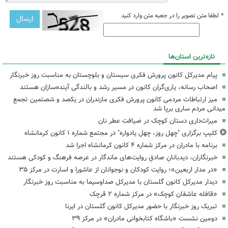
*
لطفا متن تصویر را در جعبه متن وارد کنید
تازه‌ترین استان‌ها
پیام مدیرکل کانون پرورش فکری سیستان و بلوچستان به مناسبت روز خبرنگار
اصحاب رسانه، یاری‌گران کانون در مسیر رشد و بالندگی آینده‌سازان هستند
میز ارتباطات مردمی کانون پرورش فکری مازندران در یکصد و شصتمین تجمع
میدانی مردم ساری برپا شد
میراث‌داری دستان کوچک در ضیافت عطر نان
کلیپ برگزاری "چهل روز، چهل یادواره" در مجتمع شماره ۱ کانون کرمانشاه
برنامه با مادران در مرکز شماره ۴ کانون کرمانشاه اجرا شد
خبرنگاران، دیدبانانِ صادقِ روایت‌های ماندگار در عرصه فرهنگ و کودکی هستند
«در مدار اربعین»؛ روایت کودکان و نوجوانان از عاشورا و اسارت در مرکز ۳۵
دیدار مدیرکل کانون گلستان با مدیرکل صداوسیما به مناسبت روز خبرنگار
«قافله عاشقان کوچک» در مرکز شماره ۲ قرچک
تبریک روز خبرنگار با حضور مدیرکل کانون گلستان در ایرنا
دومین نشست «باشگاه کتابخوانی مادران» در مرکز ۳۹