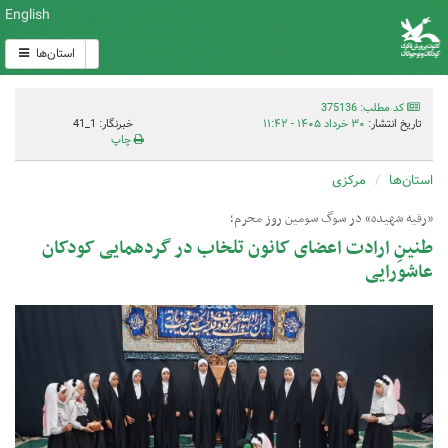
English
استان‌ها
کد مطلب: 375136
تاریخ انتشار:
۳۰ خرداد ۱۴۰۵ - ۱۱:۴۲
خبرنگار: 1_41
چاپ
استان‌ها
مرکزی
«رقیه شهیده» در سوگ سومین روز محرم؛
طنینِ ارادت اعضای کانون تلخاب در گردهمایی کودکان
عاشورایی