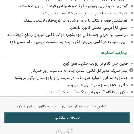
گوهری: خبرنگاران، راویان حقیقت و همراهان فرهنگ و تربیت هستند.
«موشِ سربه‌هوا» مهمانِ بچه‌های کلاته‌اسد میامی شد
هم‌نشینیِ قصه و کتاب با بازی و شادی در کوچه‌های لاسجرد سمنان
مشقِ کارآفرینیِ اعضای کانونِ دامغان
در مسیرِ پیاده‌رویِ جاماندگانِ مهدیشهر؛ موکبِ کانون میزبانِ زائرانِ کوچک شد
«بوی سیب» در کانون پرورش فکری پرند به مناسبت اربعین امام حسین(ع)
پربازدید استان‌ها
طنین جان کلام در روایت حکایت‌های کهن
پیام تبریک مدیر کل کانون استان ایلام به مناسبت روز خبرنگار
جشنواره استانی «تولید عروسک» در سیستان و بلوچستان برگزار می‌شود
جادوی «هنر سبز» در کانون شیرین‌سو
برگزاری کارگاه "آب و رقص رنگ‌ها" در مرکز 3 همدان
تماس با کانون استان مرکزی
درباره کانون استان مرکزی
نسخه دسکتاپ