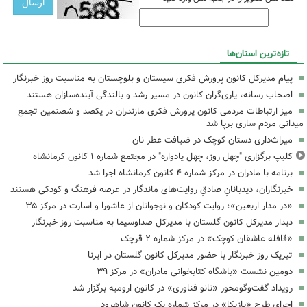
تازه‌ترین استان‌ها
پیام مدیرکل کانون پرورش فکری سیستان و بلوچستان به مناسبت روز خبرنگار
اصحاب رسانه، یاری‌گران کانون در مسیر رشد و بالندگی آینده‌سازان هستند
میز ارتباطات مردمی کانون پرورش فکری مازندران در یکصد و شصتمین تجمع
میدانی مردم ساری برپا شد
میراث‌داری دستان کوچک در ضیافت عطر نان
کلیپ برگزاری "چهل روز، چهل یادواره" در مجتمع شماره ۱ کانون کرمانشاه
برنامه با مادران در مرکز شماره ۴ کانون کرمانشاه اجرا شد
خبرنگاران، دیدبانانِ صادقِ روایت‌های ماندگار در عرصه فرهنگ و کودکی هستند
«در مدار اربعین»؛ روایت کودکان و نوجوانان از عاشورا و اسارت در مرکز ۳۵
دیدار مدیرکل کانون گلستان با مدیرکل صداوسیما به مناسبت روز خبرنگار
«قافله عاشقان کوچک» در مرکز شماره ۲ قرچک
تبریک روز خبرنگار با حضور مدیرکل کانون گلستان در ایرنا
دومین نشست «باشگاه کتابخوانی مادران» در مرکز ۳۹
رویداد گفت‌وگومحور «نانو فناوری» در کانون ارومیه برگزار شد
اجرای طرح «بازیکا» در مرکز شماره یک کانون شاهرود