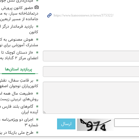
میدان‌داری نسل جوان
حضور کانون پرورش ف
درتماشاخانه سیار، به من
جامانده از مسیر اربعی
بازدید فرماندار درگز 
کانون
هوش مصنوعی به کانون
مشترک آموزشی برای نوجو
«از دستان کوچک تا 
اعضای مرکز ۲ گناباد به زائرین
پربازدید استان‌ها
بر قامتِ سفال، نقشِ م
کانون‌یاران نوجوان اصفه
«طبیعت مال همه اس
روش‌های تربیتی زیست‌
گام‌های بلند فارس 
آینده ایران
اجرای دو ویژه‌برنامه
شماره ۳
طرح ملی بازیکا در یز