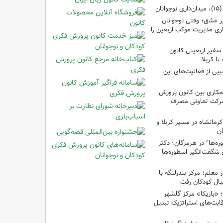
ان
 عشق؛ وقتی نوجوانان
ری مدیریت موکب اربعین را
سفیر اربعینی کانون
ا کربلا
یپی از فعالیت‌های این
مکاری بین کانون پرورش
شرکت تعاونی مصرف
رمانشاه در مسیر کربلا و
ان
‌ها” در هرمزگان؛ دکتر
 شگفت‌انگیز اسطوره‌ها
ر معلم؛ مرکز بندرلنگه با
بال کودکان رفت
غ؛ «بازیکا» مرکز گلشهر
قابت‌های استراتژیک تبدیل