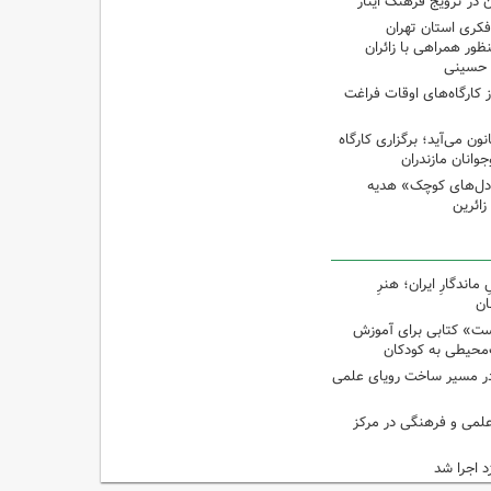
 در ترویج فرهنگ ایثار
کری استان تهران
ظور همراهی با زائران
ن حسینی
از کارگاه‌های اوقات فراغت
 می‌آید؛ برگزاری کارگاه
انان مازندران
دل‌های کوچک» هدیه
اندگارِ ایران؛ هنرِ
ان
ت» کتابی برای آموزش
محیطی به کودکان
در مسیر ساخت رویای علمی
 علمی و فرهنگی در مرکز
د اجرا شد