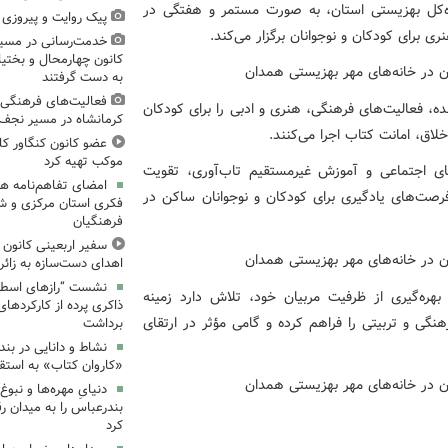
اره‌کل بهزیستی استان، به صورت مستمر و هفتگی در
پیک روایت و پیروزی (۱۵)، میدان‌داری نوجوان
 برای کودکان و نوجوانان برگزار می‌کند.
خدمت‌رسانی در مسیر
کانون چهارمحال و بختیا
به دست گرفتند
فعالیت‌های فرهنگی 
ه، فعالیت‌های فرهنگی، هنری و ادبی را برای کودکان
کرمانشاه در مسیر نجف ت
لاق، امانت کتاب اجرا می‌کنند.
عضو کانون کنگاور کل
موکب تهیه کرد
ای اجتماعی و آموزش غیرمستقیم تاب‌آوری، تقویت
امضای تفاهم‌نامه ه
رصت‌های یادگیری برای کودکان و نوجوانان ساکن در
فکری استان مرکزی و 
فرهنگیان
سفیر اربعینی کانون ک
اهدای دست‌سازه به زائر
نشست “رازهای اسطوره
هره‌گیری از ظرفیت مربیان خود، تلاش دارد زمینه
ذاکری پرده از کارکردهای
نگی و تربیتی را فراهم کرده و گامی مؤثر در ارتقای
برداشت
نشاط و دانایی در بند
«کاروان کتاب» به استق
دنیایِ مهره‌ها و نبو
بندرعباس را به میدان ر
کرد