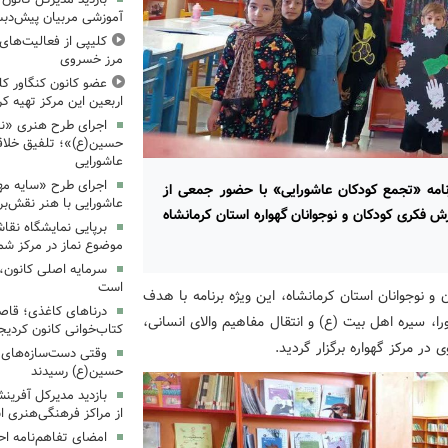
آموزشی مربیان پیش‌دبس
کلیپی از فعالیت‌ها
مرز خسروی
عضو کانون کنگاور کلی
اربعین این مرکز تهیه کر
اجرای طرح هنری «نش
حسین(ع)»؛ تلفیق خلاقی
عاشورایی
اجرای طرح «سایه مهر
برنامه «تجمع کودکان عاشورایی» با حضور جمعی از
عاشورایی با هنر نقش‌بر
 فکری کودکان و نوجوانان گهواره استان کرمانشاه
برپایی نمایشگاه نقا
موضوع نماز در مرکز شما
سرمایه اصلی کانون، 
است
 نوجوانان استان کرمانشاه، این ویژه برنامه با هدف
درناهای کاغذی؛ قاص
، سیره اهل بیت (ع) و انتقال مفاهیم والای انسانی،
کتاب‌خوانی کانون کردیج
ر مرکز گهواره برگزار گردید.
وقتی دست‌سازه‌های ک
حسین(ع) رسیدند
بازدید مدیرکل آفری
از مراکز فرهنگی‌هنری ا
امضای تفاهم‌نامه ا