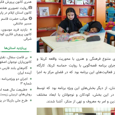
هنری کانون پرورش فکری
روایت تصویری هفتم
کانون استان ایلام در پای
موکب حضرت قاسم ع ک
مسیر عاشقی
بازدید فرید موسوی، 
کانون پرورش فکری کودکا
شرقی
پربازدید استان‌ها
بر قامتِ سفال، نقشِ م
ای متنوع فرهنگی و هنری با محوریت واقعه کربلا و
کانون‌یاران نوجوان اصفه
ی برنامه قصه‌گویی با روایت حماسه کربلا، کارگاه
گام‌های بلند فارس 
عالیت‌های این برنامه بود که در فضای مرکز به اجرا
آینده ایران
اجرای دو ویژه‌برنامه
شماره ۳
، از دیگر بخش‌های این ویژه برنامه بود که توسط
«طبیعت مال همه اس
روش‌های تربیتی زیست‌
ر این بخش، کودکان و نوجوانان با ابعاد مختلف
طرح ملی بازیکا در یز
ن و امر به معروف و نهی از منکر، آشنا شدند.