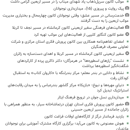
موکب کانون سرپل‌ذهاب یاد شهدای میناب را در مسیر اربعین گرامی داشت
پیک روایت و پیروزی (۱۵)، میدان‌داری نوجوانان
خدمت‌رسانی در مسیر عشق؛ وقتی نوجوانان کانون چهارمحال و بختیاری مدیریت
موکب اربعین را به دست گرفتند
فعالیت‌های فرهنگی سفیر اربعینی کانون کرمانشاه در مسیر نجف تا کربلا
عضو کانون کنگاور کلیپی از فعالیت‌های این موکب تهیه کرد
امضای تفاهم‌نامه همکاری بین کانون پرورش فکری استان مرکزی و شرکت
تعاونی مصرف فرهنگیان
سفیر اربعینی کانون کرمانشاه در مسیر کربلا و اهدای دست‌سازه به زائران
نشست “رازهای اسطوره‌ها” در هرمزگان؛ دکتر ذاکری پرده از کارکردهای
شگفت‌انگیز اسطوره‌ها برداشت
نشاط و دانایی در بندر معلم؛ مرکز بندرلنگه با «کاروان کتاب» به استقبال
کودکان رفت
دنیایِ مهره‌ها و نبوغ؛ «بازیکا» مرکز گلشهر بندرعباس را به میدان رقابت‌های
استراتژیک تبدیل کرد
میدان‌داری نسل جوان در ترویج فرهنگ ایثار
حضور کانون پرورش فکری استان تهران درتماشاخانه سیار، به منظور همراهی با
زائران جامانده از مسیر اربعین حسینی
بازدید فرماندار درگز از کارگاه‌های اوقات فراغت کانون
هوش مصنوعی به کانون می‌آید؛ برگزاری کارگاه مشترک آموزشی برای نوجوانان
مازندران