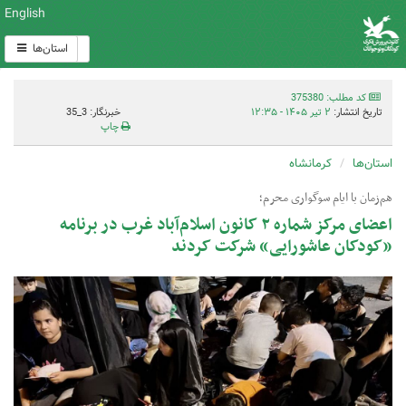
English
استان‌ها
کد مطلب: 375380
تاریخ انتشار:
۲ تیر ۱۴۰۵ - ۱۲:۳۵
خبرنگار: 3_35
چاپ
استان‌ها
کرمانشاه
هم‌زمان با ایام سوگواری محرم؛
اعضای مرکز شماره ۲ کانون اسلام‌آباد غرب در برنامه
«کودکان عاشورایی» شرکت کردند