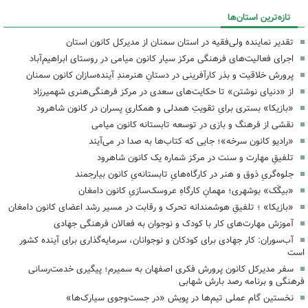
تازه‌ترین استان‌ها
تقدیر نماینده ولی‌فقیه در استان سمنان از مدیرکل کانون استان
اجرای فعالیت‌های فرهنگی مرکز سیار کانون میامی در روستای ابراهیم‌آباد
پرورش خلاقیت و بذر کارآفرینی در دستانِ هنرمندِ آینده‌سازان کانون سمنان
از «دنیای نوشتن» تا حکایت‌های سعدی در مرکز فرهنگی‌هنری شهمیرزاد
«بازیکا» بستری برایِ تقویتِ همدلی و همکاریِ پسران در کانون شاهرود
نقشی از فرهنگ و بازی در توسعه تابستانه کانون میامی
«رادیو کانون سرخه»؛ جایی که کتاب‌ها به صدا در می‌آیند
تلفیقِ مهارت و سنت در مرکز شماره یک کانون شاهرود
جلوه‌گریِ ذوق و هنر در کارگاه‌هایِ تابستانه‌یِ کانون بیارجمند
«بیگَک» بوشهری؛ مهمانِ کارگاهِ عروسک‌سازیِ کانون دامغان
«بازیکا» ؛ تلفیقِ هوشمندانه تحرک و رقابت در مسیر رشد اعضای کانون دامغان
آموزش مهارت‌های کار با کودک و نوجوان به فعالان فرهنگی جهادی
آب‌سوران: کار جهادی برای کودکان و نوجوانان، سرمایه‌گذاری برای آینده کشور
است
سفر مدیرکل کانون پرورش فکری اصفهان به سمیرم؛ پیگیری خدمت‌رسانی
فرهنگی و برنامه رصد بارش شهابی
نخستین گام عملی تیم‌ها در پویش «در جست‌وجوی سیارک‌ها»