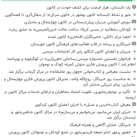
یک تابستان، هزار فرصت برای کشف خودت در کانون
شور و نشاط تابستانه کانون بوشهر در «کوی سرتل»؛ از سفال‌گری تا قصه‌گویی
دوره‌ی آموزشی مربیان پیش‌دبستانی در کانون چهارمحال و بختیاری
کودکان سلطانیه در مسیر کربلا؛ ساخت ماکت «بین‌الحرمین» به عشق زیارت
اعضا مرکز دالکی، «خبرنگاران افتخاری» کانون شدند
خبرنگاری و رسانه در قاب فعالیت‌های فرهنگی کانون خوزستان
مربیان و اعضای کانون کنگاور پای کار اجتماعات مردمی
فراخوان نخستین جشنواره مردمی-رسانه‌ای «هی‌یاری» در کهگیلویه و بویراحمد
اعلام شد / کانون پرورش فکری متولی کمیته کودک و نوجوان
نشست معرفتی و کتاب‌خوانی «چهل روز عاشقانه» در مرکز گرماب برگزار شد
به مناسبت روز خبرنگار، روح‌الله واحد، مدیرکل کانون پرورش فکری چهارمحال و
بختیاری، پیام تبریکی منتشر کرد
تأکید بر نوجوان‌محوری، تقویت اعتماد مخاطبان و ارتقای خدمات مراکز کانون در
ارومیه
معرفی کتاب«خرس و عسل» با اجرای اعضای کانون کردکوی
«برای ایران می‌مانیم، می‌خوانیم و می‌سازیم» در مراکز کانون شاهین‌شهر و
اردستان برگزار شد
خبرنگار؛ صدای آگاهی و همراه فرهنگ
حضور پرمهر امام جمعه فریدون‌شهر در جمع کودکان و نوجوانان کانون پرورش