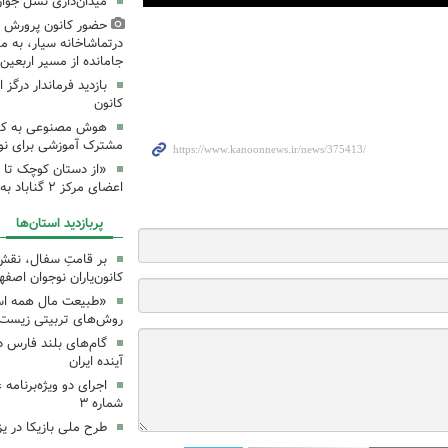
میدان‌داری نسل جوان
حضور کانون پرورش ف
درتماشاخانه سیار، به من
جامانده از مسیر اربعی
بازدید فرماندار درگز 
کانون
هوش مصنوعی به کانون
مشترک آموزشی برای نوجو
«از دستان کوچک تا 
اعضای مرکز ۲ گناباد به زائرین
پربازدید استان‌ها
بر قامتِ سفال، نقشِ م
کانون‌یاران نوجوان اصفه
«طبیعت مال همه اس
روش‌های تربیتی زیست‌
گام‌های بلند فارس 
آینده ایران
اجرای دو ویژه‌برنامه
شماره ۳
طرح ملی بازیکا در یز