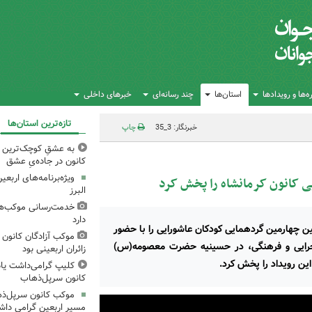
‌ها و رویدادها
استان‌ها
چند رسانه‌ای
خبرهای داخلی
تازه‌ترین استان‌ها
خبرنگار: 3_35
چاپ
به عشقِ کوچک‌ترین زا
کانون در جاده‌یِ عشق
ویژه‌برنامه‌های اربع
یی کانون کرمانشاه را پخش کرد
البرز
خدمت‌رسانی موکب‌های
دارد
ین چهارمین گردهمایی کودکان عاشورایی را با حضور
موکب آزادگان کانون 
ستگاه‌های اجرایی و فرهنگی، در حسینیه حضرت معصومه(س)
زائران اربعینی بود
این رویداد را پخش کرد.
کلیپ گرامی‌داشت یا
کانون سرپل‌ذهاب
موکب کانون سرپل‌ذها
مسیر اربعین گرامی دا