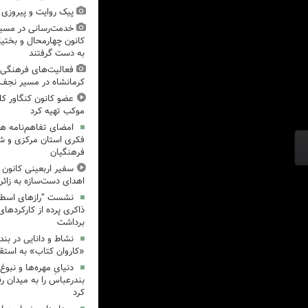
پیک روایت و پیروزی (۱۵)، میدان‌داری نوجوان
خدمت‌رسانی در مسیر
کانون چهارمحال و بختیا
به دست گرفتند
فعالیت‌های فرهنگی 
کرمانشاه در مسیر نجف ت
عضو کانون کنگاور کل
موکب تهیه کرد
امضای تفاهم‌نامه ه
فکری استان مرکزی و 
فرهنگیان
سفیر اربعینی کانون ک
اهدای دست‌سازه به زائر
نشست “رازهای اسطوره
ذاکری پرده از کارکردهای
برداشت
نشاط و دانایی در بند
«کاروان کتاب» به استق
دنیایِ مهره‌ها و نبو
بندرعباس را به میدان ر
کرد