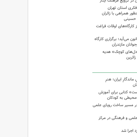
 در ترویج فرهنگ ایثار
کری استان تهران
ظور همراهی با زائران
ن حسینی
از کارگاه‌های اوقات فراغت
 می‌آید؛ برگزاری کارگاه
انان مازندران
دل‌های کوچک» هدیه
اندگارِ ایران؛ هنرِ
ان
ت» کتابی برای آموزش
محیطی به کودکان
در مسیر ساخت رویای علمی
 علمی و فرهنگی در مرکز
د اجرا شد