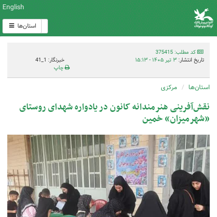
English
استان‌ها
کد مطلب: 375415
تاریخ انتشار:
۳ تیر ۱۴۰۵ - ۱۵:۱۳
خبرنگار: 1_41
چاپ
استان‌ها
مرکزی
نقش‌آفرینی هنرمندانه کانون در یادواره شهدای روستای
«شهرمیزان» خمین