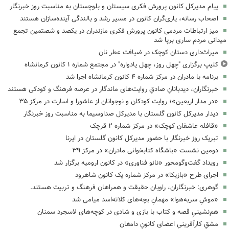
پیام مدیرکل کانون پرورش فکری سیستان و بلوچستان به مناسبت روز خبرنگار
اصحاب رسانه، یاری‌گران کانون در مسیر رشد و بالندگی آینده‌سازان هستند
میز ارتباطات مردمی کانون پرورش فکری مازندران در یکصد و شصتمین تجمع
میدانی مردم ساری برپا شد
میراث‌داری دستان کوچک در ضیافت عطر نان
کلیپ برگزاری "چهل روز، چهل یادواره" در مجتمع شماره ۱ کانون کرمانشاه
برنامه با مادران در مرکز شماره ۴ کانون کرمانشاه اجرا شد
خبرنگاران، دیدبانانِ صادقِ روایت‌های ماندگار در عرصه فرهنگ و کودکی هستند
«در مدار اربعین»؛ روایت کودکان و نوجوانان از عاشورا و اسارت در مرکز ۳۵
دیدار مدیرکل کانون گلستان با مدیرکل صداوسیما به مناسبت روز خبرنگار
«قافله عاشقان کوچک» در مرکز شماره ۲ قرچک
تبریک روز خبرنگار با حضور مدیرکل کانون گلستان در ایرنا
دومین نشست «باشگاه کتابخوانی مادران» در مرکز ۳۹
رویداد گفت‌وگومحور «نانو فناوری» در کانون ارومیه برگزار شد
اجرای طرح «بازیکا» در مرکز شماره یک کانون شاهرود
گوهری: خبرنگاران، راویان حقیقت و همراهان فرهنگ و تربیت هستند.
«موشِ سربه‌هوا» مهمانِ بچه‌های کلاته‌اسد میامی شد
هم‌نشینیِ قصه و کتاب با بازی و شادی در کوچه‌های لاسجرد سمنان
مشقِ کارآفرینیِ اعضای کانونِ دامغان