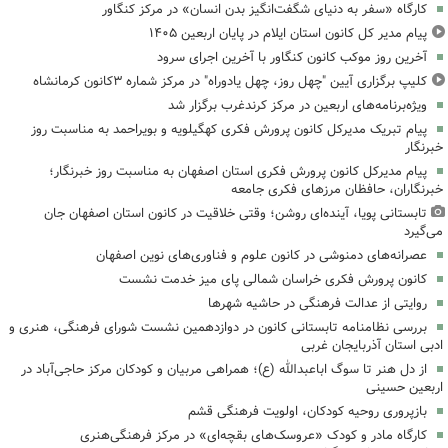
کارگاه «سفر به دنیای شگفت‌انگیز بدن انسان» در مرکز کنگاور
پیام مدیر کل کانون استان ایلام در پایان اربعین ۱۴۰۵
آخرین روز موکب کانون کنگاور با آخرین اجرای سرود
کلیپ برگزاری آیین "چهل روز، چهل یادوراه" در مرکز شماره ۳کانون کرمانشاه
ویژه‌برنامه‌های اربعین در مرکز کرندغرب برگزار شد
پیام تبریک مدیرکل کانون پرورش فکری کهگیلویه و بویراحمد به مناسبت روز
خبرنگار
پیام مدیرکل کانون پرورش فکری استان اصفهان به مناسبت روز خبرنگار؛
خبرنگاران، حافظان مرزهای فکری جامعه
تابستانی پویا، آینده‌ای روشن؛ وقتی خلاقیت در کانون استان اصفهان جان
می‌گیرد
عصرانه‌های دمنوشی در کانون علوم و فناوری‌های نوین اصفهان
کانون پرورش فکری خراسان شمالی پای میز خدمت نشست
روایتی از عدالت فرهنگی در حاشیه شهرها
بررسی نظامنامه تابستانی کانون در دوازدهمین نشست شورای فرهنگی، هنری و
ادبی استان آذربایجان غربی
از دل هنر تا سوگ اباعبدالله (ع)؛ همراهی مربیان و کودکان مرکز حاجی‌آباد در
اربعین حسینی
بازپروری روحیه کودکان، اولویت فرهنگی قشم
کارگاه مادر و کودک «عروسک‌های بقچه‌ای» در مرکز فرهنگی‌هنری