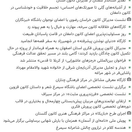
تقدیر استاندار سمنان از مدیرکل کانون استان
از آشیانه‌های گِلی تا صورتک‌های احساس؛ تجسم خلاقیت و خودشناسی در
کانون دامغان
نشست مدیرکل کانون خراسان رضوی با اعضای نوجوان باشگاه خبرنگاران
کارگاه‌های خلاقانه کانون سرخه، مهارت و خیال را به هم پیوند زد
روزِ مسئولیت‌پذیریِ اعضای کانون دامغان در قامتِ پاسبانانِ طبیعت
کارگاه «دنیای نوشتن پیشرفته» در شهمیرزاد به سفر قصه‌ها انجامید
مدیرکل کانون پرورش فکری استان اصفهان به همراه فرماندار از پروژه در حال
تکمیل کانون چادگان بازدید کردند؛ گامی بلند در مسیر تحقق عدالت فرهنگی
فراخوان بین‌المللی «رجزهای عاشورایی؛ از کربلا تا قدس» منتشر شد
دیدار و تجلیل مدیرکل آذربایجان شرقی از خانواده شهید والامقام مهرداد
پاشایی‌فر در شهر مراغه
کارگاه معرفی مشاغل در مرکز فرهنگی چناران
برگزاری نشست تخصصی اعضای باشگاه سیمرغ شعر و داستان کانون قزوین
نشست تخصصی «فرزندپروری مثبت»؛ در مرکز سیراف
ارتقای توانمندی‌های مربیان پیش‌دبستانی چهارمحال و بختیاری در قالب
دوره‌های تخصصی کانون پرورش فکری
اجرای طرح «بازیکا» در مراکز فرهنگی هنری کانون گلستان
پویش ملی «نامه‌ای از آسمان» همزمان با بارش شهابی برساوشی برگزار می‌شود
هندسه کلام در ترازوی چالش شاعرانه سیمرغ