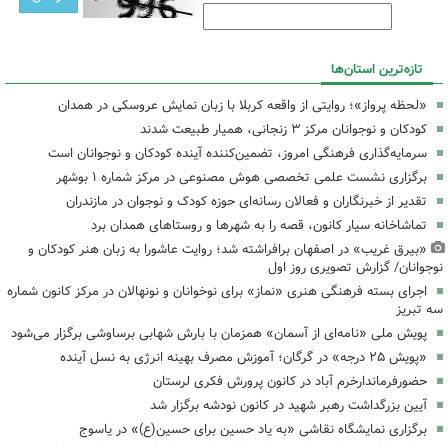
تازه‌ترین استان‌ها
«لحظه پرواز»؛ روایتی از واقعه کربلا با زبان نمایش عروسکی در همدان
کودکان و نوجوانان مرکز ۳ زنجانی، همیار طبیعت شدند
سرمایه‌گذاری فرهنگی امروز، تضمین‌کننده آینده کودکان و نوجوانان است
برگزاری نشست علمی تخصصی هوش مصنوعی در مرکز شماره ۱ بوشهر
تقدیر از خبرنگاران و فعالان رسانه‌ای حوزه کودک و نوجوان در مازندران
تماشاخانه سیار کانون، قصه را به شهرها و روستاهای همدان برد
«بیرق غریب» در اصفهان برافراشته شد؛ روایت عاشورا به زبان هنر کودکان و
نوجوانان/ گزارش تصویری روز اول
اجرای بسته فرهنگی هنری «نماز» برای نوخوانان و نونهالان در مرکز کانون شماره
سه تبریز
پویش ملی «نامه‌ای از آسمان» همزمان با بارش شهابی برساوشی برگزار می‌شود
«پویش ۲۵ درجه» در گرگان؛ آموزش مصرف بهینه انرژی به نسل آینده
حضورفرماندارخرم آباد در کانون پرورش فکری لرستان
آیین بزرگداشت رهبر شهید در کانون نودشه برگزار شد
برگزاری نمایشگاه نقاشی «به یاد حسین برای حسین(ع)» در یاسوج