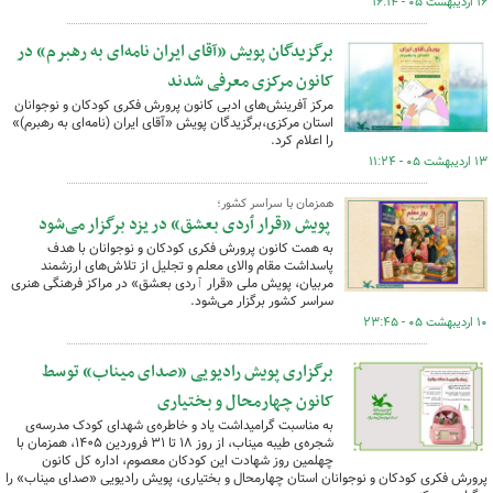
۱۶ اردیبهشت ۰۵ - ۱۶:۱۴
برگزیدگان پویش «آقای ایران نامه‌ای به رهبرم» در
کانون مرکزی معرفی شدند
مرکز آفرینش‌های ادبی کانون پرورش فکری کودکان و نوجوانان
استان مرکزی،برگزیدگان پویش «آقای ایران (نامه‌ای به رهبرم)»
را اعلام کرد.
۱۳ اردیبهشت ۰۵ - ۱۱:۲۴
همزمان با سراسر کشور؛
پویش «قرار ٱردی بعشق» در یزد برگزار می‌شود
به همت کانون پرورش فکری کودکان و نوجوانان با هدف
پاسداشت مقام والای معلم و تجلیل از تلاش‌های ارزشمند
مربیان، پویش ملی «قرار ٱردی بعشق» در مراکز فرهنگی هنری
سراسر کشور برگزار می‌شود.
۱۰ اردیبهشت ۰۵ - ۲۳:۴۵
برگزاری پویش رادیویی «صدای میناب» توسط
کانون چهارمحال و بختیاری
به مناسبت گرامیداشت یاد و خاطره‌ی شهدای کودک مدرسه‌ی
شجره‌ی طیبه میناب، از روز ۱۸ تا ۳۱ فروردین ۱۴۰۵، همزمان با
چهلمین روز شهادت این کودکان معصوم، اداره کل کانون
پرورش فکری کودکان و نوجوانان استان چهارمحال و بختیاری، پویش رادیویی «صدای میناب» را