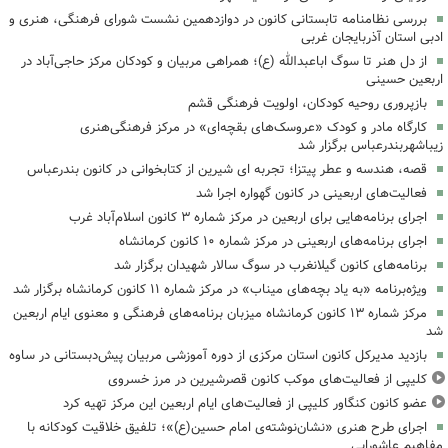
بررسی نظامنامه تابستانی کانون در دوازدهمین نشست شورای فرهنگی، هنری و
ادبی استان آذربایجان غربی
از دل هنر تا سوگ اباعبدالله (ع)؛ همراهی مربیان و کودکان مرکز حاجی‌آباد در
اربعین حسینی
بازپروری روحیه کودکان، اولویت فرهنگی قشم
کارگاه مادر و کودک «عروسک‌های بقچه‌ای» در مرکز فرهنگی‌هنری
زیباشهربندرعباس برگزار شد
قصه، هندسه و عطر پیتزا؛ تجربه ای شیرین از کتابخوانی در کانون بندرعباس
فعالیت‌های اربعینی در کانون گهواره اجرا شد
اجرای برنامه‌هایی برای اربعین در مرکز شماره ۳ کانون اسلام‌آباد غرب
اجرای برنامه‌های اربعینی در مرکز شماره ۱۰ کانون کرمانشاه
برنامه‌های کانون گیلانغرب در سوگ سالار شهیدان برگزار شد
ویژه‌برنامه «به یاد بچه‌های میناب» در مرکز شماره ۱۱ کانون کرمانشاه برگزار شد
مرکز شماره ۱۳ کانون کرمانشاه میزبان برنامه‌های فرهنگی و معنوی ایام اربعین
شد
بازدید مدیرکل کانون استان مرکزی از دوره آموزشی مربیان پیش‌دبستانی در ساوه
کلیپی از فعالیت‌های موکب کانون قصرشیرین در مرز خسروی
عضو کانون کنگاور کلیپی از فعالیت‌های ایام اربعین این مرکز تهیه کرد
اجرای طرح هنری «نشان‌نوشته‌ی امام حسین(ع)»؛ تلفیق خلاقیت کودکانه با
مفاهیم عاشورایی