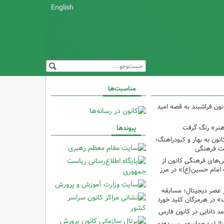
English
مناسبت‌ها
نون فراشبند به قصه امید
هنر» رنگ گرفت
پیوندها
ون به بهار و کبودراهنگ؛
ت فرهنگی
ش‌های فرهنگی کانون از
امام حسین(ع)» در مرز
 عصر دیجیتال؛ مسابقه
 در هرمزگان کلید خورد
مد دانایی در کانون فارس
ئران؛ حماسه‌یِ سپیده‌دمِ