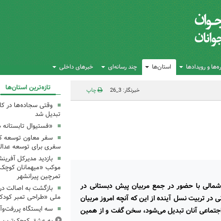
‌ها و رویدادها
استان‌ها
چند رسانه‌ای
خبرهای داخلی
تازه‌ترین استان‌ها
خبرنگار: 3_26
چاپ
وقتی سجاده‌ها در کا
تبدیل شد
«فستیوال تابستانه 
سفر معاون توسعه کان
سفری برای توسعه عدال
بازدید مدیرکل آفرین
موکب «میهمانان کوچک 
تمرچین پیرانشهر
 شمالی با حضور در جمع مربیان پیش دبستانی در
بازگشت به اصالت در
ملی «طراحی تمبر کودک»
 در تربیت نسل آینده از این که آنچه امروز مربیان
سه ایستگاه پررفت‌وآ
و اجتماعی آنان تبدیل می‌شود، سخن گفت و از همین
به عشقِ کوچک‌ترین زا