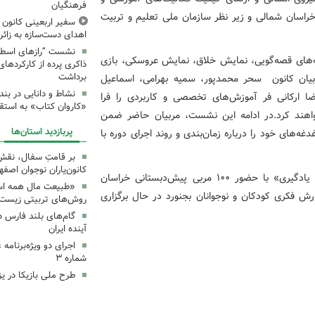
فرهنگیان
خراسان شمالی و زیر نظر سازمان ملی تعلیم و تربیت
سفیر اربعینی کانون ک
اهدای دست‌سازه به زائر
نشست “رازهای اسطوره
ی پیش‌دبستانی در رشته‌های قصه‌گویی، نمایش خلاق، نمایش عروسکی، بازی
ذاکری پرده از کارکردهای
برداشت
ربیان کانون سحر محمدپور، سمیه بهرامی، اسماعیل
نشاط و دانایی در بند
ا ارکانی فر آموزش‌های تخصصی و کاربردی را فرا
«کاروان کتاب» به استق
 خواهند کرد.در ادامه این نشست، مربیان حاضر ضمن
پربازدید استان‌ها
غه‌های خود را درباره زمان‌بندی و روند اجرای دوره با
بر قامتِ سفال، نقشِ م
کانون‌یاران نوجوان اصفه
گفتنی است نخستین دوره تخصصی «راهبردهای تربیت و یادگیری» با حضور ۱۰۰ مربی پیش‌دبستانی خراسان
«طبیعت مال همه اس
تیرماه ۱۴۰۵ در مرکز شماره ۲ کانون پرورش فکری کودکان و نوجوانان بجنورد در حال برگزاری
روش‌های تربیتی زیست‌
گام‌های بلند فارس 
آینده ایران
اجرای دو ویژه‌برنامه
شماره ۳
طرح ملی بازیکا در یز