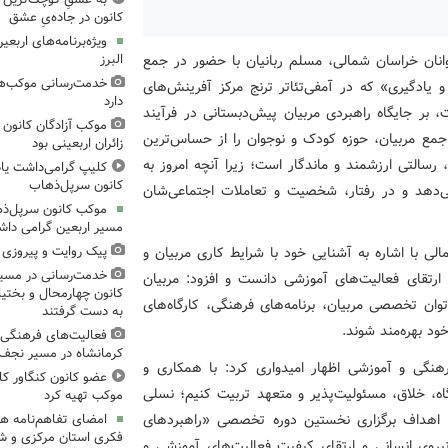
کانون در جاده‌یِ عشق
ویژه‌برنامه‌های اربع
انان خراسان شمالی، مسلم ربانیان با حضور در جمع
البرز
خدمت‌رسانی موکب‌های
ادگیری» که در آمفی‌تئاتر ترنج مرکز آفرینش‌های
دارد
ر حال برگزاری است، بر جایگاه راهبردی مربیان پیش‌دبستانی در فرآیند
موکب آزادگان کانون 
 جمع مربیان، حوزه کودک و نوجوان را از حساس‌ترین
زائران اربعینی بود
سالتی ارزشمند و ماندگار است؛ زیرا آنچه امروز به
کلیپ گرامی‌داشت یا
کانون سرپل‌ذهاب
ی‌دهد و در رفتار، شخصیت و تعاملات اجتماعی‌شان
موکب کانون سرپل‌ذها
مسیر اربعین گرامی دا
ی با اشاره به آشنایی خود با شرایط کاری مربیان و
پیک روایت و پیروزی (۱۵)، میدان‌داری نوجوان
خدمت‌رسانی در مسیر
 ارتقای فعالیت‌های آموزشی دانست و افزود: مربیان
کانون چهارمحال و بختیا
 توان تخصصی مربیان، برنامه‌های فرهنگی، کارگاه‌های
به دست گرفتند
د بهره‌مند شوند.
فعالیت‌های فرهنگی 
کرمانشاه در مسیر نجف ت
فرهنگی و آموزشی اظهار امیدواری کرد: با همکاری و
عضو کانون کنگاور کل
اه، خلاق، مسئولیت‌پذیر و متعهد تربیت کنیم؛ نسلی
موکب تهیه کرد
 اهداف برگزاری نخستین دوره تخصصی «راهبردهای
امضای تفاهم‌نامه ه
فکری استان مرکزی و 
یروی انسانی و ارتقای کیفیت فعالیت‌های آموزشی و