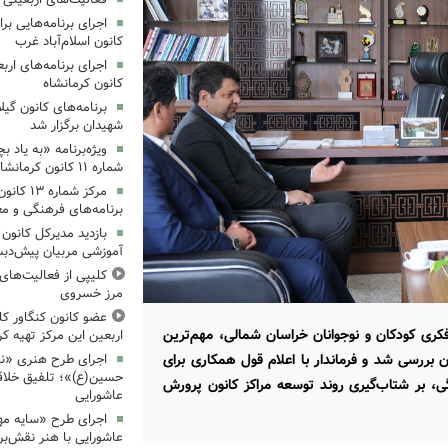
کانون اسلام‌آباد غرب
کانون کرمانشاه
برنامه‌های کانون گی
شهیدان برگزار شد
ویژه‌برنامه «به یاد 
شماره ۱۱ کانون کرمانشاه برگزار شد
مرکز شمار
برنامه‌های فرهنگی و مع
بازدید مدیرکل کانون 
آموزشی مربیان پیش‌دبس
کلیپی از فعالیت‌ها
مرز خسروی
عضو کانون کنگاور کلی
 فکری کودکان و نوجوانان خراسان شمالی، مهم‌ترین
اربعین این مرکز تهیه کر
 بررسی شد و فرماندار با اعلام قول همکاری برای
اجرای طرح هنری «نش
حسین(ع)»؛ تلفیق خلاقی
گی، بر شتاب‌گیری روند توسعه مراکز کانون پرورش
عاشورایی
اجرای طرح «سایه مهر
عاشورایی با هنر نقش‌بر