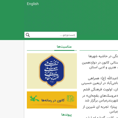
English
مناسبت‌ها
نگی در حاشیه شهرها
تانی کانون در دوازدهمین
نری و ادبی استان
اعبدالله (ع)؛ همراهی
اجی‌آباد در اربعین حسینی
کان، اولویت فرهنگی قشم
«عروسک‌های بقچه‌ای» در
شهربندرعباس برگزار شد
تزا؛ تجربه ای شیرین از
رعباس
پیوندها
ر کانون گهواره اجرا شد