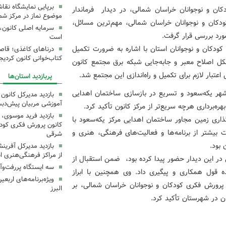
برپایی نمایشگاه نقا
ان و نوجوانان خراسان شمالی، در دیدار فرماندار
موضوع نماز در مرکز شما
دکان و نوجوانان خراسان شمالی، مهم‌ترین مسائل،
سرمایه اصلی کانون، 
مورد بررسی قرار گرفت.
است
ودکان و نوجوانان استان با اشاره به ضرورت تکمیل
درناهای کاغذی؛ قاص
کتاب‌خوانی کانون کردیج
شکل اصلاح معبر و جابه‌جایی شبکه برق مجتمع کانون
بار لازم برای تکمیل و راه‌اندازی این مجتمع شد.
پربازدید استان‌ها
ر یکه‌سعود و تسریع در بازسازی ساختمان اهدایی
بازدید مدیرکل کانون 
آموزشی مربیان پیش‌دبس
ه‌برداری هرچه سریع‌تر از مرکز کانون تأکید کرد.
بازدید فرید موسوی، 
گذاری زمین مجاور ساختمان اهدایی مرکز یکه‌سعود با
کانون پرورش فکری کودکا
شتر از برنامه‌ها و فعالیت‌های فرهنگی، هنری و
شرقی
بود.
بازدید مدیرکل آفری
از مراکز فرهنگی‌هنری ا
ی در این دیدار حضور پیدا کرده بود، ضمن استقبال از
سه ایستگاه پررفت‌وآ
ه قول همکاری و پیگیری داد. وی همچنین با ابراز
ویژه‌برنامه‌های اربع
 پرورش فکری کودکان و نوجوانان خراسان شمالی، بر
البرز
ن در شهرستان تأکید کرد.