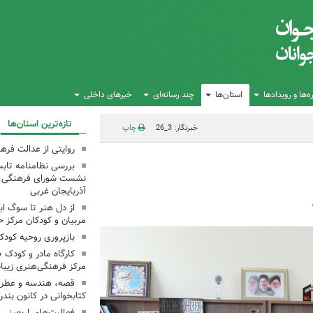
‌ها و رویدادها
استان‌ها
چند رسانه‌ای
خبرهای داخلی
تازه‌ترین استان‌ها
خبرنگار: 3_26
چاپ
روایتی از عدالت فره
بررسی نظامنامه تابس
نشست شورای فرهنگی، ه
آذربایجان غربی
از دل هنر تا سوگ اب
مربیان و کودکان مرکز ح
بازپروری روحیه کود
کارگاه مادر و کودک 
مرکز فرهنگی‌هنری زیبا
قصه، هندسه و عطر پی
کتابخوانی در کانون بند
فعالیت‌های اربعینی د