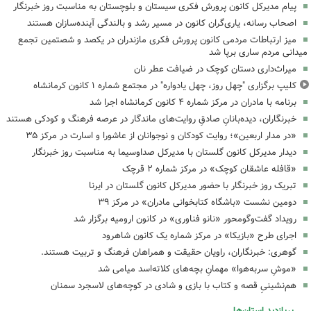
پیام مدیرکل کانون پرورش فکری سیستان و بلوچستان به مناسبت روز خبرنگار
اصحاب رسانه، یاری‌گران کانون در مسیر رشد و بالندگی آینده‌سازان هستند
میز ارتباطات مردمی کانون پرورش فکری مازندران در یکصد و شصتمین تجمع
میدانی مردم ساری برپا شد
میراث‌داری دستان کوچک در ضیافت عطر نان
کلیپ برگزاری "چهل روز، چهل یادواره" در مجتمع شماره ۱ کانون کرمانشاه
برنامه با مادران در مرکز شماره ۴ کانون کرمانشاه اجرا شد
خبرنگاران، دیده‌بانانِ صادقِ روایت‌های ماندگار در عرصه فرهنگ و کودکی هستند
«در مدار اربعین»؛ روایت کودکان و نوجوانان از عاشورا و اسارت در مرکز ۳۵
دیدار مدیرکل کانون گلستان با مدیرکل صداوسیما به مناسبت روز خبرنگار
«قافله عاشقان کوچک» در مرکز شماره ۲ قرچک
تبریک روز خبرنگار با حضور مدیرکل کانون گلستان در ایرنا
دومین نشست «باشگاه کتابخوانی مادران» در مرکز ۳۹
رویداد گفت‌وگومحور «نانو فناوری» در کانون ارومیه برگزار شد
اجرای طرح «بازیکا» در مرکز شماره یک کانون شاهرود
گوهری: خبرنگاران، راویان حقیقت و همراهان فرهنگ و تربیت هستند.
«موشِ سربه‌هوا» مهمانِ بچه‌های کلاته‌اسد میامی شد
هم‌نشینیِ قصه و کتاب با بازی و شادی در کوچه‌های لاسجرد سمنان
پربازدید استان‌ها