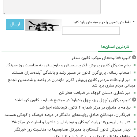
*
لطفا متن تصویر را در جعبه متن وارد کنید
تازه‌ترین استان‌ها
کلیپ فعالیت‌های موکب کانون سنقر
پیام مدیرکل کانون پرورش فکری سیستان و بلوچستان به مناسبت روز خبرنگار
اصحاب رسانه، یاری‌گران کانون در مسیر رشد و بالندگی آینده‌سازان هستند
میز ارتباطات مردمی کانون پرورش فکری مازندران در یکصد و شصتمین تجمع
میدانی مردم ساری برپا شد
میراث‌داری دستان کوچک در ضیافت عطر نان
کلیپ برگزاری "چهل روز، چهل یادواره" در مجتمع شماره ۱ کانون کرمانشاه
برنامه با مادران در مرکز شماره ۴ کانون کرمانشاه اجرا شد
خبرنگاران، دیدبانانِ صادقِ روایت‌های ماندگار در عرصه فرهنگ و کودکی هستند
«در مدار اربعین»؛ روایت کودکان و نوجوانان از عاشورا و اسارت در مرکز ۳۵
دیدار مدیرکل کانون گلستان با مدیرکل صداوسیما به مناسبت روز خبرنگار
«قافله عاشقان کوچک» در مرکز شماره ۲ قرچک