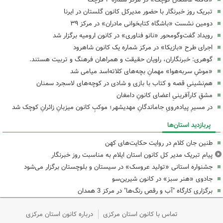
تبریک روز خبرنگار با حضور مدیرکل کانون گلستان در ایرنا
دومین نشست «باشگاه کتابخوانی مادران» در مرکز ۳۹
رویداد گفت‌وگومحور «نانو فناوری» در کانون ارومیه برگزار شد
اجرای طرح «بازیکا» در مرکز شماره یک کانون شاهرود
گوهری: خبرنگاران، راویان حقیقت و همراهان فرهنگ و تربیت هستند.
«موشِ سربه‌هوا» مهمانِ بچه‌های کلاته‌اسد میامی شد
هم‌نشینیِ قصه و کتاب با بازی و شادی در کوچه‌های لاسجرد سمنان
مشقِ کارآفرینیِ اعضای کانونِ دامغان
در مسیرِ پیاده‌رویِ جاماندگانِ مهدیشهر؛ موکبِ کانون میزبانِ زائرانِ کوچک شد
پربازدید استان‌ها
طنین جان کلام در روایت حکایت‌های کهن
پیام تبریک مدیر کل کانون استان ایلام به مناسبت روز خبرنگار
جشنواره استانی «تولید عروسک» در سیستان و بلوچستان برگزار می‌شود
جادوی «هنر سبز» در کانون شیرین‌سو
برگزاری کارگاه "آب و رقص رنگ‌ها" در مرکز 3 همدان
تماس با کانون استان مرکزی
درباره کانون استان مرکزی