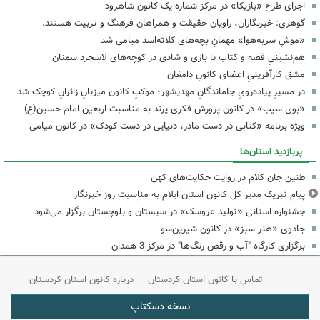
اجرای طرح «بازیکا» در مرکز شماره یک کانون شاهرود
گوهری: خبرنگاران، راویان حقیقت و همراهان فرهنگ و تربیت هستند.
«موشِ سربه‌هوا» مهمانِ بچه‌های کلاته‌اسد میامی شد
هم‌نشینیِ قصه و کتاب با بازی و شادی در کوچه‌های لاسجرد سمنان
مشقِ کارآفرینیِ اعضای کانونِ دامغان
در مسیرِ پیاده‌رویِ جاماندگانِ مهدیشهر؛ موکبِ کانون میزبانِ زائرانِ کوچک شد
«بوی سیب» در کانون پرورش فکری پرند به مناسبت اربعین امام حسین(ع)
ویژه برنامه «کتابی در دست مادر، دنیایی در دست کودک» در کانون میامی
پربازدید استان‌ها
طنین جان کلام در روایت حکایت‌های کهن
پیام تبریک مدیر کل کانون استان ایلام به مناسبت روز خبرنگار
جشنواره استانی «تولید عروسک» در سیستان و بلوچستان برگزار می‌شود
جادوی «هنر سبز» در کانون شیرین‌سو
برگزاری کارگاه "آب و رقص رنگ‌ها" در مرکز 3 همدان
تماس با کانون استان کردستان
درباره کانون استان کردستان
نسخه دسکتاپ