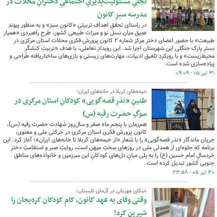
تجلیِ مسئولیت‌پذیریِ اجتماعیِ دخترانِ محلات در
مدرسه سبزِ کانون
در راستای تحققِ اهدافِ تربیتیِ «کانونِ سبز» و به منظور پیوندِ
عمیق میان نسل نو و میراث طبیعی کشور، طرحِ راهبردی «همیار
طبیعت» با حضور اعضای دخترِ مرکز شماره ۲ کانون پرورش فکری محلات استان مرکزی در
بسترِ پارک جنگلی این شهرستان اجرا شد. این رویدادِ تعاملی، با هدفِ «تربیتِ کنشگرِ
محیط‌زیست» و با رویکردِ تلفیقِ ادبیات، مهارت‌های زیستی و بازی‌های ساختاریافته طراحی و
پیاده‌سازی شده است.
۳۱ تیر ۰۵ - ۰۹:۰۹
خیمه‌های کربلا در خانه‌های ایران؛
طنینِ «نذرِ قصه‌گویی» کودکانِ استان مرکزی در
سوگِ حضرت رقیه (س)
هم‌زمان با پنجم ماه صفر و سال‌روز شهادت حضرت رقیه (س)،
کانون پرورش فکری استان مرکزی در حرکتی ملی و معنوی،
جریانِ ماندگار «نذرِ قصه‌گویی» را با شعار «از خیمه‌های کربلا تا خانه‌های ایران»؛ آغاز کرد. این
برنامه که جلوه‌ای از همدلیِ ملی در روزهای سختِ میهن است، روایتِ صبر و استقامتِ دخترِ
خردسالِ امام حسین (ع) را به پلی میانِ دل‌های کودکانِ این سرزمین و خانواده‌های مناطق
جنوبی کشور تبدیل کرده است.
۳۰ تیر ۰۵ - ۲۳:۵۸
خنکای مهربانی در گرمای تابستان؛
وقتی وفای به عهد کانون، کامِ کودکان کردیجان را
شیرین کرد!