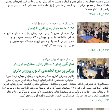
ملی «هدیه خوبان»، با تبلور هنر و ایمان، دست به آفرینش زدند تا با ساخت آویزهای نمدی،
یادگاری‌هایی معنوی برای زائران اربعین حسینی (ع) آماده کنند؛ هدایایی که از مسیر عشق،
راهی کربلا خواهند شد.
۲۳ تیر ۰۵ - ۲۱:۰۸
روایتی از هنر و معرفت در کانون یل‌آباد؛
۲۵ درجه” دمای مهربانی با زمین
مرکز فرهنگی هنری کانون پرورش فکری یل‌آباد استان مرکزی در
اقدامی خلاقانه، با اجرای پویش «۲۵ درجه»، هنرمندی و
خوش‌نویسی اعضا را در مسیر ترویج فرهنگ صرفه‌جویی و
مهربانی با زمین به کار گرفت.
۲۳ تیر ۰۵ - ۲۰:۵۸
آینده از مسیرِ آموزش می‌گذرد؛
شکوفاییِ پیش‌دبستانی‌های استان مرکزی در
بزرگترین دوره تخصصی کانون پرورش فکری
کانون پرورش فکری استان مرکزی با برگزاری بیش از ده دوره
آموزشی تخصصی «راهبردهای تربیت و یادگیری مربیان پیش
دبستانی» در شهرهای اراک، شازند، خمین و محلات، پیشگامِ ارتقای کیفیتِ آموزش‌های دوران
طلایی کودکی است. این دوره ۳۴ ساعته، کاملاً کاربردی و مهارت‌محور طراحی شده تا مربیان را
با ابزارهای نوینِ جذب و یادگیری در سرفصل‌های تخصصی، «کاردستی و سرگرمی، بازی‌های
هدفمند، شعر و سرود، نمایش عروسکی و خلاق، نقاشی و قصه‌گویی مجهز کند.
۲۲ تیر ۰۵ - ۱۱:۰۲
تداوم قطارِ توانمندسازی در کانون استان مرکزی؛