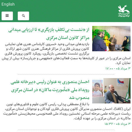
English
از «نشست بی‌تکلفِ بازیگری» تا ارزیابی میدانی
مراکز کانون استان مرکزی
بازدیدهای میدانی وحید خسروی کارشناس هنری های نمایشی
کانون پرورش فکری از مراکز فرهنگی هنری کانون شهر اراک و
برگزاری نشست تخصصی بازیگری، رویکرد کانون پرورش فکری
استان مرکزی را در عبور از کلیشه‌ها به سمتِ فعالیت‌های «مفهومی و جریان‌ساز» بیش از پیش
نمایان کرد.
۳ مرداد ۰۵ - ۱۷:۰۰
احسان منصوری به عنوان رئیس دبیرخانه علمی
رویداد ملی «مأموریت ماکان» در استان مرکزی
منصوب شد
با ابلاغ مصطفی پردلی، رئیس کانون علوم و فناوری‌های نوین
ایران (کافنا)، احسان منصوری مدیرکل کانون پرورش فکری کودکان و نوجوانان استان مرکزی،
ریاست دبیرخانه علمی مرحله استانی نخستین رویداد ملی قصه‌نویسی محیط‌زیستی «مأموریت
ماکان» در استان مرکزی را بر عهده گرفت.
۳ مرداد ۰۵ - ۱۵:۳۲