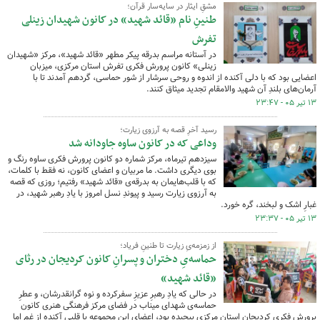
مشقِ ایثار در سایه‌سار قرآن؛
طنینِ نام «قائد شهید» در کانون شهیدان زینلی
تفرش
در آستانه مراسم بدرقه پیکر مطهر «قائد شهید»، مرکز «شهیدان
زینلی» کانون پرورش فکری تفرش استان مرکزی، میزبان
اعضایی بود که با دلی آکنده از اندوه و روحی سرشار از شور حماسی، گردهم آمدند تا با
آرمان‌های بلندِ آن شهید والامقام تجدید میثاق کنند.
۱۳ تیر ۰۵ - ۲۳:۴۷
رسید آخرِ قصه به آرزوی زیارت؛
وداعی که در کانون ساوه جاودانه شد
سیزدهم تیرماه، مرکز شماره دو کانون پرورش فکری ساوه رنگ و
بوی دیگری داشت. ما مربیان و اعضای کانون، نه فقط با کلمات،
که با قلب‌هایمان به بدرقه‌ی «قائد شهید» رفتیم؛ روزی که قصه
به آرزوی زیارت رسید و پیوندِ نسل امروز با یادِ رهبر شهید، در
غبارِ اشک و لبخند، گره خورد.
۱۳ تیر ۰۵ - ۲۳:۳۷
از زمزمه‌یِ زیارت تا طنینِ فریاد؛
حماسه‌یِ دختران و پسرانِ کانون کردیجان در رثای
«قائد شهید»
در حالی که یادِ رهبرِ عزیزِ سفرکرده و نوه گرانقدرشان، و عطرِ
حماسه‌ی شهدای میناب در فضای مرکز فرهنگی هنری کانون
پرورش فکری کردیجان استان مرکزی پیچیده بود، اعضای این مجموعه با قلبی آکنده از غم اما