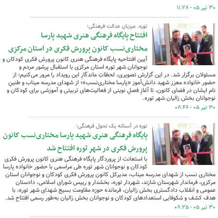
۳۰ تیر ۰۵ - ۱۱:۲۸
توره، میزبانِ عدالت فرهنگی؛
افتتاح پایگاه فرهنگی هنری شهید پارسا
مختاری‌نسب کانون پرورش فکری در استان مرکزی
آیین افتتاحیه پایگاه فرهنگی هنری کانون پرورش فکری کودکان و
نوجوانان شهر توره استان مرکزی با استقبال پرشور مردم و
مسئولان برگزار شد. در این گزارش تصویری، لحظاتِ ماندگارِ این رویداد را مرور می‌کنیم؛ از
حضور خانواده معزز شهید دانش‌آموز «پارسا مختاری‌نسب»؛ از شهدای مدرسه میناب و طنینِ
نام ایشان در فضای کانون، تا آغازِ فصلِ نوینی از فعالیت‌های تربیتی و آموزشی برای کودکان و
نوجوانان بخش زالیان شهر توره.
۳۰ تیر ۰۵ - ۰۸:۴۶
توره در آستانه یک تحول فرهنگی؛
پایگاه فرهنگی هنری شهید پارسا مختاری‌نسب کانون
پرورش فکری در شهر توره افتتاح شد
با استعانت از پروردگار پایگاه فرهنگی هنری کانون پرورش فکری
کودکان و نوجوانان شهر توره طی مراسمی با حضور خانواده پارسا
مختاری نسب از شهدای مدرسه میناب، مدیرکل کانون پرورش فکری کودکان و نوجوانان استان
مرکزی،‌ فرماندار شهرستان شازند، شهردار توره، بخشدار و رییس شورای اسلامی، دادستان
عمومی و انقلاب دادگستری بخش زالیان، فرمانده حوزه مقاومت بسیج شهدای شهر توره، با
هدف کشف و شکوفایی استعدادهای کودکان و نوجوانان بخش زالیان به‌طور رسمی افتتاح شد.
۳۰ تیر ۰۵ - ۰۸:۲۵