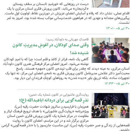
درست در روزهایی که خورشیدِ تابستان بر سقفِ روستای
«کردیجان» می‌تابد، کانون پرورش فکری استان مرکزی با یک
اقدامِ عملی، نشان داد که رفاه و آسایشِ اعضای عزیزش در دورترین نقاط، اولویتِ اولِ ماست.
پیگیری‌هایِ مجدانه و عهدی که در هیاهوی خدمت‌رسانیِ موکب بسته شده بود، امروز به ثمر
نشست.
۳۰ تیر ۰۵ - ۱۳:۰۱
قاصدکِ مهربانی به داودآباد رسید؛
وقتی صدای کودکان، در آغوشِ مدیریتِ کانون
شنیده شد!
گاهی یک نامه، فراتر از کاغذ و قلم است؛ چرا که با امیدِ کودکان
نوشته می‌شود. امروز اعضای مرکز فرهنگی هنری کانون داودآباد
استان مرکزی، به عینه دیدند که چقدر برای قلبِ تپنده‌ی کانون «مهم» هستند. پاسخِ
محبت‌آمیزِ دکتر علامتی مدیرعامل کانون پرورش فکری به نامه‌ی اعضای این مرکز، نه تنها یک
تجهیزات ساده، بلکه تزریقِ باورِ «دیده شدن» به رویاهای کوچکِ فرزندانِ این دیار بود.
۳۰ تیر ۰۵ - ۱۲:۳۳
روایت‌گریِ عاشورایی در کانون شماره یک خمین؛
نذرِ قصه‌گویی برای دردانه اباعبدالله (ع)؛
هم‌زمان با فرارسیدن سالروز شهادت حضرت رقیه (س)،
ویژه‌برنامه «روایت‌گری عاشورایی» با هدف ترویج فرهنگ ایثار و
مقاومت در مرکز شماره یک کانون پرورش فکری خمین استان
مرکزی برگزار شد و در این مراسم، اعضای کانون با روایت
قصه‌هایی از زندگی و صبرِ حضرت رقیه (س)، این مناسبت جان‌سوز را با «نذرِ قصه‌گویی» گرامی
داشتند.