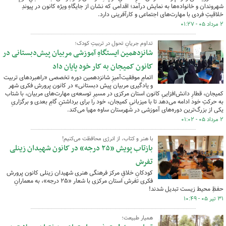
شهروندان و خانواده‌ها به نمایش درآمد؛ اقدامی که نشان از جایگاهِ ویژه کانون در پیوندِ
خلاقیتِ فردی با مهارت‌های اجتماعی و کارآفرینی دارد.
۲ مرداد ۰۵ - ۰۱:۲۷
تداوم جریانِ تحول در تربیتِ کودک؛
شانزدهمین ایستگاهِ آموزشی مربیان پیش‌دبستانی در
کانون کمیجان به کار خود پایان داد
اتمامِ موفقیت‌آمیزِ شانزدهمین دوره تخصصی «راهبردهای تربیت
و یادگیری مربیان پیش دبستانی» در کانون پرورش فکری شهر
کمیجان، قطارِ دانش‌افزاییِ کانون استان مرکزی در مسیرِ توسعه‌ی مهارت‌های مربیان، با شتاب
به حرکتِ خود ادامه می‌دهد تا با میزبانیِ کمیجان، خود را برای برداشتنِ گامِ بعدی و برگزاریِ
یکی از بزرگ‌ترین دوره‌های آموزشی در شهرستان ساوه مهیا می‌کند.
۲ مرداد ۰۵ - ۰۱:۰۲
با هنر و کتاب، از انرژی محافظت می‌کنیم!
بازتاب پویش «۲۵ درجه» در کانون شهیدان زینلی
تفرش
کودکانِ خلاقِ مرکز فرهنگی هنری شهیدان زینلی کانون پرورش
فکری تفرش استان مرکزی با شعار «۲۵ درجه»، به معمارانِ
حفظِ محیط زیست تبدیل شدند!
۳۱ تیر ۰۵ - ۱۰:۴۹
همیار طبیعت؛