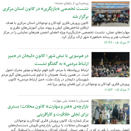
پرده‌برداری از رازهای صحنه؛
نشست تخصصی «بازیگری» در کانون استان مرکزی
برگزار شد
کانون پرورش فکری کودکان و نوجوانان استان مرکزی با هدف
ارتقای شاخص‌های کیفی و پیوند میان آموزش‌های نظری و
مهارت‌های عملی، نشست تخصصی «بازیگری» ویژه اعضای انجمن هنرهای نمایشی را در مرکز
اصحاب هنر و رسانه «ماهور» شهر اراک برگزار کرد.
۳ مرداد ۰۵ - ۱۴:۴۸
در هم‌سویی با نبضِ شهر؛ کانونِ دلیجان در «میز
ارتباط مردمی» به گفتگو نشست
ارتباط بی‌واسطه با مردم، کلیدِ فهمِ نیازها و موتورِ محرکِ تحول
است. در همین راستا، همزمان با تداومِ شب‌نشینی‌های گرمِ مردمِ
شهرستان دلیجان در پارک ملت، «میز ارتباط مردمی» کانون
پرورش فکری کودکان و نوجوانان در این فضای پرشور برپا شد.
۲ مرداد ۰۵ - ۰۱:۵۳
همزمان با هفته ملی مهارت؛
بازارچه‌ی «هنر و مهارت» کانون محلات؛ بستری
برای تجلی خلاقیت و کارآفرینی
مرکز شماره یک کانون پرورش فکری کودکان و نوجوانان
شهرستان محلات، با برپایی بازارچه‌ی فروش دست‌سازه‌های
اعضا، رویدادی را رقم زد که در آن هنرِ دستانِ کوچکِ کودکان و نوجوانان، با استقبالِ گرمِ