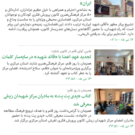
ایران»
به نشانه‌یِ احترام و همراهی با خیلِ عظیمِ عزاداران، اداره‌کل و
۵۰ مرکز فرهنگی‌هنری کانون پرورش فکری کودکان و نوجوانان
استان مرکزی، فضاسازیِ محیطیِ ویژه‌ای را به مناسبتِ وداع و
تشییعِ پیکرِ مطهر «آقای شهید ایران» ترتیب دادند.این فضاسازی، زمزمه‌ی دوباره‌یِ این پیام
است که راهِ شهیدان، با حضورِ آگاهانه‌یِ نسل‌هایِ تمدن‌سازِ کانون، همچنان پرقدرت ادامه
دارد. آماده‌ایم برای یک بدرقه‌یِ تاریخی…
۱۴ تیر ۰۵ - ۰۲:۱۰
طنینِ آوای قلم در کانون شازند؛
تجدید عهدِ اعضا با «قائد شهید» در سایه‌سار کلمات
همزمان با روز قلم، مرکز فرهنگی‌هنری شازند استان مرکزی با
برگزاری ویژه‌برنامه‌ای با عنوان «قلم، سلاحِ اندیشه»، فضای مرکز
را به عطر کتاب و تعهد آغشته کرد.
۱۳ تیر ۰۵ - ۲۳:۵۸
همزمان با روز قلم؛
کتاب «پدی پت پت» به مادران مرکز شهیدان زینلی
معرفی شد
همزمان با گرامی‌داشت روز قلم و با هدف ترویج فرهنگ مطالعه
در خانواده، نشست معرفی کتاب «پدی پت پت» با حضور
مادران اعضای مرکز شهیدان زینلی کانون پرورش فکری تفرش استان مرکزی برگزار شد.
۱۳ تیر ۰۵ - ۲۳:۵۱