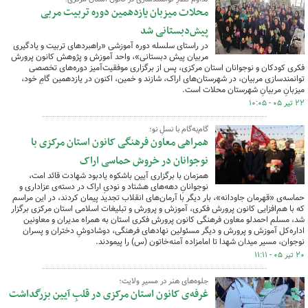
محلات میزبان یازدهمین دوره تربیت مربی
پیش‌دبستانی شد
در راستای سلسله‌ دوره آموزشی «راهبردهای تربیت و یادگیری
مربیان پیش دبستانی»، واحد آموزش و پژوهش کانون پرورش
فکری کودکان و نوجوانان استان مرکزی، پس از برگزاری موفقیت‌آمیز دوره‌های تخصصی
توانمندسازی مربیان، در شهرستان‌های اراک، شازند و خمین، اکنون در یازدهمین گامِ خود،
میزبانِ مربیانِ شهرستان محلات است.
۲۲ تیر ۰۵ - ۱۰:۰۵
گام‌به‌گام با نسلِ نو؛
همراهی معاون فرهنگی کانون استان مرکزی با
نوجوانان در خروش حماسی اراک
همزمان با برگزاری آیین باشکوه یادبود شهادت قائد امت،
نوجوانانِ دهه‌های هشتاد و نودیِ اراک در دسته‌ی عزاداری و
حماسه‌ی «قهرمان جاودانه»، بار دیگر با آرمان‌های انقلاب تجدید پیمان کردند، در این مراسم
که با هم‌افزایی کانون پرورش فکری، آموزش و پرورش و تبلیغات اسلامی استان مرکزی برگزار
شد، مسلم احمدلو معاون فرهنگی کانون پرورش فکری استان به همراه مدیران و معاونین
اداره‌کل آموزش و پرورش و دیگر مسئولین نهادهای فرهنگی، دوشادوشِ دختران و پسران
نوجوان، مسیر میدان شهدا تا امامزاده آمنه‌خاتون (س) را پیمودند.
۲۰ تیر ۰۵ - ۱۱:۱۱
جلوه‌های هنر در مسیرِ ولایت؛
غرفه‌ی کانون استان مرکزی در قلبِ آیین بزرگداشت