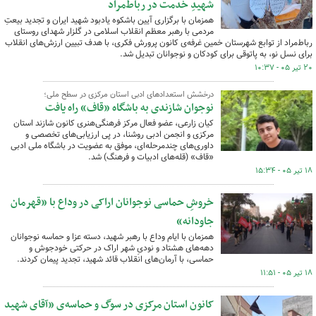
شهیدِ خدمت در رباط‌مراد
همزمان با برگزاری آیین باشکوه یادبود شهید ایران و تجدید بیعتِ
مردمی با رهبر معظم انقلاب اسلامی در گلزار شهدای روستای
رباط‌مراد از توابع شهرستان خمین غرفه‌ی کانون‌ پرورش فکری، با هدف تبیین ارزش‌های انقلاب
برای نسل نو، به پاتوقی برای کودکان و نوجوانان تبدیل شد.
۲۰ تیر ۰۵ - ۱۰:۳۷
درخشش استعدادهای ادبی استان مرکزی در سطح ملی؛
نوجوان شازندی به باشگاه «قاف» راه یافت
کیان زارعی، عضو فعال مرکز فرهنگی‌هنری کانون شازند استان
مرکزی و انجمن ادبی روشنا، در پی ارزیابی‌های تخصصی و
داوری‌های چندمرحله‌ای، موفق به عضویت در باشگاه ملی ادبی
«قاف» (قله‌های ادبیات و فرهنگ) شد.
۱۸ تیر ۰۵ - ۱۵:۳۴
خروشِ حماسی نوجوانان اراکی در وداع با «قهرمان
جاودانه»
همزمان با ایام وداع با رهبر شهید، دسته عزا و حماسه نوجوانان
دهه‌های هشتاد و نودیِ شهر اراک در حرکتی خودجوش و
حماسی، با آرمان‌های انقلاب قائد شهید، تجدید پیمان کردند.
۱۸ تیر ۰۵ - ۱۱:۵۱
کانون استان مرکزی در سوگ و حماسه‌ی «آقای شهید