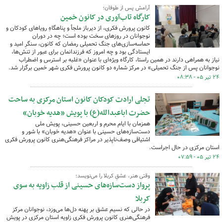
آرامش پس از طوفان؛
کارگاه تاب‌آوری در کانون خمین
کانون پرورش فکری، از دیرباز ملجأ و پناهگاهِ رویاهای کودکان و
نوجوانان در روزهای سخت بوده است؛ چه در دوران
حماسه‌سازی‌های جنگ تحمیلی رمضان که کانون، سنگرِ امید و
ایستادگی بود و چه امروز که فرزندانمان برای عبور از تنش‌ها،
نیاز به همراهی دارند در همین راستا، کارگاه ویژه‌ای با عنوان «غلبه بر استرس و اضطراب
نوجوانان پس از جنگ تحمیلی» در مرکز شماره دو کانون پرورش فکری شهر خمین برگزار شد.
۲۴ تیر ۰۵ - ۰۸:۳۸
تجلی ارادت کودکان کانون استان مرکزی به ساحت
حضرت اباعبدالله(ع) با پویش «هدیه خوبان»
همزمان با ایام محرم و اربعین حسینی، پویش ملی
دست‌سازه‌های حسینی با عنوان «هدیه خوبان» با شور و
اشتیاقی وصف‌ناپذیر در مراکز فرهنگی‌هنری کانون پرورش فکری
استان مرکزی در حال اجراست.
۲۴ تیر ۰۵ - ۰۷:۵۹
وقتی هنر، عشقِ کربلا را می‌نویسد؛
پرواز دست‌سازه‌های حسینی از قلب زاویه به سوی
کربلا
در حالی که نسیم عشق بر پهنه دل‌ها می‌وزد، نوجوانان مرکز
فرهنگی‌هنری کانون پرورش فکری زاویه استان مرکزی در پویش