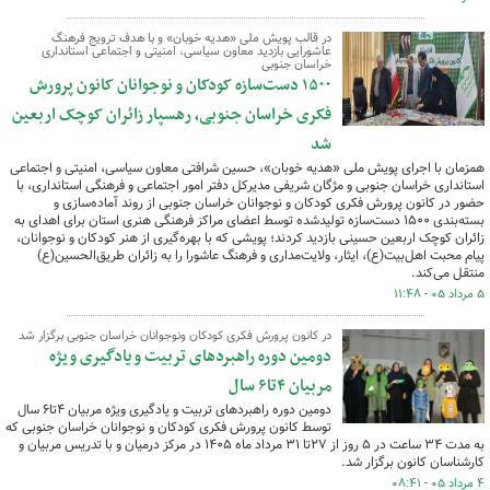
در قالب پویش ملی «هدیه خوبان» و با هدف ترویج فرهنگ
عاشورایی بازدید معاون سیاسی، امنیتی و اجتماعی استانداری
خراسان جنوبی
۱۵۰۰ دست‌سازه کودکان و نوجوانان کانون پرورش
فکری خراسان جنوبی، رهسپار زائران کوچک اربعین
شد
همزمان با اجرای پویش ملی «هدیه خوبان»، حسین شرافتی معاون سیاسی، امنیتی و اجتماعی
استانداری خراسان جنوبی و مژگان شریفی مدیرکل دفتر امور اجتماعی و فرهنگی استانداری، با
حضور در کانون پرورش فکری کودکان و نوجوانان خراسان جنوبی از روند آماده‌سازی و
بسته‌بندی ۱۵۰۰ دست‌سازه تولیدشده توسط اعضای مراکز فرهنگی هنری استان برای اهدای به
زائران کوچک اربعین حسینی بازدید کردند؛ پویشی که با بهره‌گیری از هنر کودکان و نوجوانان،
پیام محبت اهل‌بیت(ع)، ایثار، ولایت‌مداری و فرهنگ عاشورا را به زائران طریق‌الحسین(ع)
منتقل می‌کند.
۵ مرداد ۰۵ - ۱۱:۴۸
در کانون پرورش فکری کودکان ونوجوانان خراسان جنوبی برگزار شد
دومین دوره راهبردهای تربیت و یادگیری ویژه
مربیان ۴تا۶ سال
دومین دوره راهبردهای تربیت و یادگیری ویژه مربیان ۴تا۶ سال
توسط کانون پرورش فکری کودکان و نوجوانان خراسان جنوبی که
به مدت ۳۴ ساعت در ۵ روز از ۲۷تا ۳۱ مرداد ماه ۱۴۰۵ در مرکز درمیان و با تدریس مربیان و
کارشناسان کانون برگزار شد.
۴ مرداد ۰۵ - ۰۸:۴۱