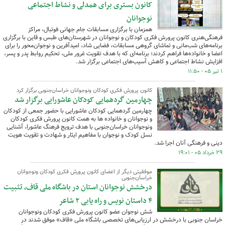
کانون بستری برای همدلی و نشاط اجتماعی
نوجوانان
همزمان با برگزاری مسابقات جام جهانی فوتبال، مراکز
فرهنگی‌هنری کانون پرورش فکری کودکان و نوجوانان در شهرستان‌های طبس و قاین با برگزاری
برنامه‌های شب‌مانی و تماشای گروهی مسابقات، فضایی شاد، امیدآفرین و نوجوان‌محور را برای
اعضا و خانواده‌ها فراهم کردند؛ برنامه‌ای که با هدف تقویت غرور ملی، تحکیم روابط پدر و پسر،
افزایش نشاط اجتماعی و کاهش آسیب‌های اجتماعی برگزار شد.
۱ تیر ۰۵ - ۱۱:۵۰
کانون پرورش فکری کودکان ونوجوانان خراسان‌جنوبی برگزار کرد
چهارمین گردهمایی کودکان عاشورایی برگزار شد
چهارمین گردهمایی کودکان عاشورایی با حضور جمعی از کودکان
و نوجوانان و خانواده ها به همت کانون پرورش فکری کودکان
ونوجوانان خراسان‌جنوبی با هدف ترویج فرهنگ عاشورا، آشنایی
نسل کودک و نوجوان با مفاهیم ایثار و شهادت و تقویت هویت
دینی و فرهنگی آنان اجرا شد.
۲۹ خرداد ۰۵ - ۱۹:۰۱
موفقیتی دیگر از اعضای کانون پرورش فکری کودکان ونوجوانان
خراسان‌جنوبی
درخشش نوجوانان استان در باشگاه ملی قاف، تثبیت
۴ داستان نویس و راه یابی ۲ شاعر
شش نوجوان عضو کانون پرورش فکری کودکان ونوجوانان
خراسان جنوبی با درخشش در ارزیابی‌های تخصصی باشگاه ملی «قاف» موفق شدند در