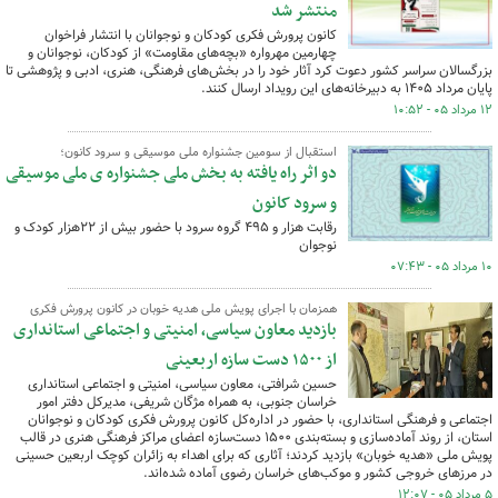
منتشر شد
کانون پرورش فکری کودکان و نوجوانان با انتشار فراخوان
چهارمین مهرواره «بچه‌های مقاومت» از کودکان، نوجوانان و
بزرگسالان سراسر کشور دعوت کرد آثار خود را در بخش‌های فرهنگی، هنری، ادبی و پژوهشی تا
پایان مرداد ۱۴۰۵ به دبیرخانه‌های این رویداد ارسال کنند.
۱۲ مرداد ۰۵ - ۱۰:۵۲
استقبال از سومین جشنواره ملی موسیقی و سرود کانون؛
دو اثر راه یافته به بخش ملی جشنواره ی ملی موسیقی
و سرود کانون
رقابت هزار و ۴۹۵ گروه سرود با حضور بیش از ۲۲هزار کودک و
نوجوان
۱۰ مرداد ۰۵ - ۰۷:۴۳
همزمان با اجرای پویش ملی هدیه خوبان در کانون پرورش فکری
بازدید معاون سیاسی، امنیتی و اجتماعی استانداری
از ۱۵۰۰ دست سازه اربعینی
حسین شرافتی، معاون سیاسی، امنیتی و اجتماعی استانداری
خراسان جنوبی، به همراه مژگان شریفی، مدیرکل دفتر امور
اجتماعی و فرهنگی استانداری، با حضور در اداره‌کل کانون پرورش فکری کودکان و نوجوانان
استان، از روند آماده‌سازی و بسته‌بندی ۱۵۰۰ دست‌سازه اعضای مراکز فرهنگی هنری در قالب
پویش ملی «هدیه خوبان» بازدید کردند؛ آثاری که برای اهداء به زائران کوچک اربعین حسینی
در مرزهای خروجی کشور و موکب‌های خراسان رضوی آماده شده‌اند.
۵ مرداد ۰۵ - ۱۲:۰۷