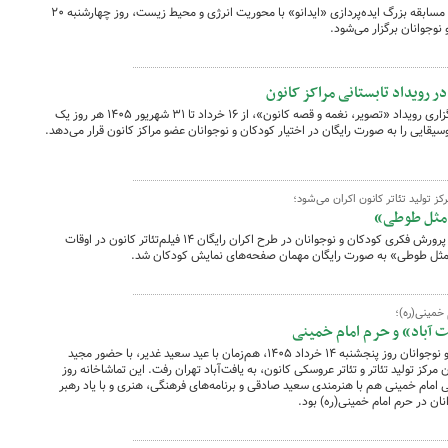
مراسم اهدای جوایز برگزیدگان نخستین دوره مسابقه بزرگ ایده‌پردازی «ایدانو» با محوریت انرژی و محیط زیست، روز چهارشنبه ۲۰
کانون پرورش فکری کودکان و نوجوانان با برگزاری رویداد «تصویر، نغمه و قصه کانون»، از ۱۶ خرداد تا ۳۱ شهریور ۱۴۰۵ هر روز یک
یقایی را به صورت رایگان در اختیار کودکان و نوجوانان عضو مراکز کانون قرار می‌دهد.
 تولید تئاتر کانون اکران می‌شود؛
تو مثل طوطی»
در نخستین هفته‌ی طرح اوقات فراغت کانون پرورش فکری کودکان و نوجوانان در طرح اکران رایگان ۱۴ فیلم‌تئاتر کانون در اوقات
 خمینی(ره)؛
‌ آباد» و حرم امام خمینی
تماشاخانه سیار کانون پرورش فکری کودکان و نوجوانان روز پنجشنبه ۱۴ خرداد ۱۴۰۵، هم‌زمان با عید سعید غدیر، با حضور مجید
 مرکز تولید تئاتر و تئاتر عروسکی کانون،‌ به یافت‌آباد تهران رفت. این تماشاخانه روز
وز عروج ملکوتی امام خمینی هم با هنرمندی سعید صادقی و برنامه‌های فرهنگی،‌ هنری و با یاد رهبر
ان در حرم امام خمینی(ره) بود.