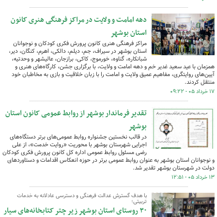
دهه امامت و ولایت در مراکز فرهنگی هنری کانون
استان بوشهر
مراکز فرهنگی هنری کانون پرورش فکری کودکان و نوجوانان
استان بوشهر در سیراف، جم، دیلم، دالکی، اهرم، کنگان، دیر،
شبانکاره، گناوه، خورموج، کاکی، برازجان، عالیشهر و وحدتیه،
همزمان با عید سعید غدیر خم و دهه امامت و ولایت، با برگزاری جشن، کارگاه‌های هنری و
آیین‌های روایتگری، مفاهیم عمیق ولایت و امامت را با زبان خلاقیت و بازی به مخاطبان خود
منتقل کردند.
۱۷ خرداد ۰۵ - ۰۹:۲۲
تقدیر فرماندار بوشهر از روابط عمومی کانون استان
بوشهر
در قالب نخستین جشنواره روابط عمومی‌های برتر دستگاه‌های
اجرایی شهرستان بوشهر با محوریت «روایت خدمت»، از علی
رضی مسئول روابط عمومی اداره کل کانون پرورش فکری کودکان
و نوجوانان استان بوشهر به عنوان روابط عمومی برتر در حوزه انعکاس اقدامات و دستاوردهای
دولت در شهرستان بوشهر تقدیر شد.
۱۳ خرداد ۰۵ - ۱۲:۵۱
با هدف گسترش عدالت فرهنگی و دسترسی عادلانه به خدمات
تربیتی؛
۳۰ روستای استان بوشهر زیر چتر کتابخانه‌های سیار