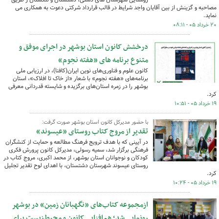
مصاحبه و گزینش از بین آقایان واجد شرایط در قالب قرارداد شرکتی دعوت به همکاری می
نماید.
۲۰ خرداد ۰۵ - ۰۸:۱۱
درخشش کانون استان بوشهر در اجرای موفق و
متنوع برنامه های «هفته نجوم»
کانون علوم و فناوری‌های نوین ایران(کافنا)، در ارزیابی ملی
برنامه‌های «هفته نجوم» با شعار «از خاک تا افلاک»، استان
بوشهر را در زمره استان‌های برگزیده و شایسته قدردانی معرفی
کرد.
۱۹ خرداد ۰۵ - ۱۰:۵۱
با حضور مدیرکل کانون استان بوشهر صورت گرفت:
تقدیر از مروج کتاب روستای «عیسوند»
در آیینی که با هدف ترویج فرهنگ مطالعه و حمایت از کنشگران
فرهنگی برگزار شد، سمیه رسولی، مدیرکل کانون پرورش فکری
کودکان و نوجوانان استان بوشهر، از محمد اکبری، مروج کتاب در
روستای عیسوند شهرستان دشتستان، با اهدای لوح تقدیر تجلیل
کرد.
۱۹ خرداد ۰۵ - ۱۰:۲۴
ازمجموعه کتاب‌های «نگهبانان زمین» در بوشهر
رونمایی شد؛ هم‌افزایی کانون و محیط‌زیست برای