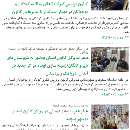
کانون قرار می‌گیرند/ تحقق مطالبه کودکان و
نوجوانان در دیدار استاندار با مدیرعامل کانون
در راستای راهبرد «عدالت‌محوری» و با هدف بهره‌مندی حداکثری کودکان و نوجوانان ساکن در
مناطق کمتربرخوردار از خدمات فرهنگی، تفاهمنامه تأمین و راه‌اندازی سه دستگاه کتابخانه سیار
کانون پرورش فکری کودکان و نوجوانان برای خدمت‌رسانی به روستاهای استان بوشهر منعقد
شد.
۱۳ خرداد ۰۵ - ۱۲:۳۹
در راستای تحقق عدالت فرهنگی و توسعه مراکز کانون در استان
بوشهر؛
سفر مدیرکل کانون استان بوشهر به شهرستان‌های
دیر و کنگان/زمینه سازی ایجاد مراکز جدید در
آبدان، دوراهک و بردستان
در ادامه سلسله سفرهای شهرستانی مدیرکل کانون پرورش فکری کودکان و نوجوانان استان
بوشهر، موضوع توسعه مراکز فرهنگی‌هنری در شهرهای آبدان، دوراهک و بردستان طی نشستی
با حضور فرماندار و مسئولان شهرستان دیر بررسی شد.
۱۳ خرداد ۰۵ - ۰۹:۵۲
به مناسبت عید سعید قربان؛
عطر هنر، قصه و همدلی در مراکز کانون استان
بوشهر پیچید
هم‌زمان با فرارسیدن عید سعید قربان، مراکز فرهنگی‌هنری کانون
پرورش فکری کودکان و نوجوانان استان بوشهر با اجرای