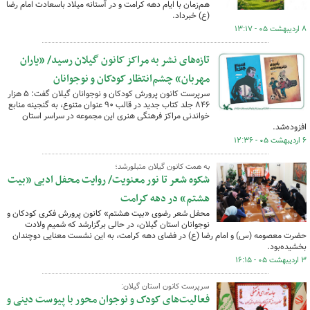
هم‌زمان با ایام دهه کرامت و در آستانه میلاد باسعادت امام رضا
(ع) خبرداد.
۸ اردیبهشت ۰۵ - ۱۳:۱۷
تازه‌های نشر به مراکز کانون گیلان رسید/ «یاران
مهربان» چشم‌انتظار کودکان و نوجوانان
سرپرست کانون پرورش کودکان و نوجوانان گیلان گفت: ۵ هزار
۸۴۶ جلد کتاب جدید در قالب ۹۰ عنوان متنوع، به گنجینه منابع
خواندنی مراکز فرهنگی هنری این مجموعه در سراسر استان
افزوده‌شد.
۶ اردیبهشت ۰۵ - ۱۲:۳۶
به همت کانون گیلان متبلورشد؛
شکوه شعر تا نور معنویت/ روایت محفل ادبی «بیت
هشتم» در دهه کرامت
محفل شعر رضوی «بیت هشتم» کانون پرورش فکری کودکان و
نوجوانان استان گیلان، در حالی برگزارشد که شمیم ولادت
حضرت معصومه (س) و امام رضا (ع) در فضای دهه کرامت، به این نشست معنایی دوچندان
بخشیده‌بود.
۳ اردیبهشت ۰۵ - ۱۶:۱۵
سرپرست کانون استان گیلان:
فعالیت‌های کودک و نوجوان محور با پیوست دینی و