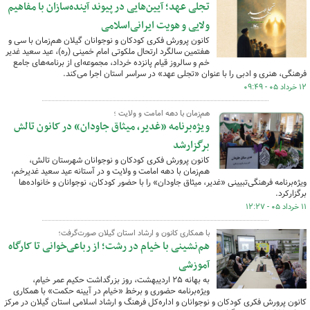
تجلی عهد؛ آیین‌هایی در پیوند آینده‌سازان با مفاهیم
ولایی و هویت ایرانی‌اسلامی
کانون پرورش فکری کودکان و نوجوانان گیلان هم‌زمان با سی‌ و
هفتمین سالگرد ارتحال ملکوتی امام خمینی (ره)، عید سعید غدیر
خم و سالروز قیام پانزده خرداد، مجموعه‌ای از برنامه‌های جامع
فرهنگی، هنری و ادبی را با عنوان «تجلی عهد» در سراسر استان اجرا می‌کند.
۱۲ خرداد ۰۵ - ۰۹:۴۹
هم‌زمان با دهه امامت و ولایت ؛
ویژه‌برنامه «غدیر، میثاق جاودان» در کانون تالش
برگزارشد
کانون پرورش فکری کودکان و نوجوانان شهرستان تالش،
هم‌زمان با دهه امامت و ولایت و در آستانه عید سعید غدیرخم،
ویژه‌برنامه فرهنگی‌تبیینی «غدیر، میثاق جاودان» را با حضور کودکان، نوجوانان و خانواده‌ها
برگزارکرد.
۱۱ خرداد ۰۵ - ۱۲:۲۷
با همکاری کانون و ارشاد استان گیلان صورت‌گرفت؛
هم‌نشینی با خیام در رشت؛ از رباعی‌خوانی تا کارگاه
آموزشی
به بهانه ۲۵ اردیبهشت، روز بزرگداشت حکیم عمر خیام،
ویژه‌برنامه حضوری و برخط «خیام در آیینه حکمت» با همکاری
کانون پرورش فکری کودکان و نوجوانان و اداره‌کل فرهنگ و ارشاد اسلامی استان گیلان در مرکز