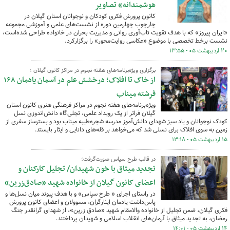
هوشمندانه» تصاویر
کانون پرورش فکری کودکان و نوجوانان استان گیلان در
چارچوب چهارمین دوره از نشست‌های علمی و آموزشی مجموعه
«ایران پیروز» که با هدف تقویت تاب‌آوری روانی و مدیریت بحران در خانواده طراحی شده‌است،
نشست برخط تخصصی با موضوع «عکاسی روایت‌محور» را برگزارکرد.
۲۰ اردیبهشت ۰۵ - ۱۳:۵۵
برگزاری ویژه‌برنامه‌های هفته نجوم در مراکز کانون گیلان ؛
از خاک تا افلاک؛ درخشش علم در آسمان یادمان ۱۶۸
فرشته میناب
ویژه‌برنامه‌های هفته نجوم در مراکز فرهنگی هنری کانون استان
گیلان فراتر از یک رویداد علمی، تجلی‌گاه دانش‌اندوزی نسل
کودک نوجوانان و یاد سبز شهدای دانش‌آموز مدرسه شجره‌طیبه میناب بود و بسترساز سفری از
زمین به سوی افلاک برای نسلی شد که می‌خواهد بر قله‌های دانایی و ایثار بایستد.
۱۵ اردیبهشت ۰۵ - ۱۳:۱۸
در قالب طرح سپاس صورت‌گرفت؛
تجدید میثاق با خون شهیدان/ تجلیل کارکنان و
اعضای کانون گیلان از خانواده شهید «صادق‌زرین»
در راستای اجرای « طرح سپاس» و با هدف پیوند میان نسل‌ها و
پاس‌داشت یادمان ایثارگران، مسوولان و اعضای کانون پرورش
فکری گیلان، ضمن تجلیل از خانواده والامقام شهید «صادق زرین»، از شهدای گرانقدر جنگ
رمضان، به تجدید میثاق با آرمان‌های انقلاب اسلامی و شهیدان پرداختند.
۱۴ اردیبهشت ۰۵ - ۱۴:۰۱