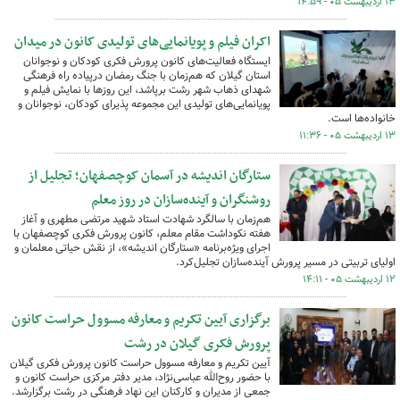
۱۳ اردیبهشت ۰۵ - ۱۴:۵۹
اکران فیلم و پویانمایی‌های تولیدی کانون در میدان
ایستگاه فعالیت‌های کانون پرورش فکری کودکان و نوجوانان
استان گیلان که هم‌زمان با جنگ رمضان درپیاده راه فرهنگی
شهدای ذهاب شهر رشت برپاشد، این روزها با نمایش فیلم و
پویانمایی‌های تولیدی این مجموعه پذیرای کودکان، نوجوانان و
خانواده‌ها است.
۱۳ اردیبهشت ۰۵ - ۱۱:۳۶
ستارگان اندیشه در آسمان کوچصفهان؛ تجلیل از
روشنگران و آینده‌سازان در روز معلم
هم‌زمان با سالگرد شهادت استاد شهید مرتضی مطهری و آغاز
هفته نکوداشت مقام معلم، کانون پرورش فکری کوچصفهان با
اجرای ویژه‌برنامه «ستارگان اندیشه»، از نقش حیاتی معلمان و
اولیای تربیتی در مسیر پرورش آینده‌سازان تجلیل‌کرد.
۱۲ اردیبهشت ۰۵ - ۱۴:۱۱
برگزاری آیین تکریم و معارفه مسوول حراست کانون
پرورش فکری گیلان در رشت
آیین تکریم و معارفه مسوول حراست کانون پرورش فکری گیلان
با حضور روح‌الله عباسی‌نژاد، مدیر دفتر مرکزی حراست کانون و
جمعی از مدیران و کارکنان این نهاد فرهنگی در رشت برگزارشد.