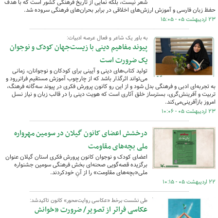
شعر نیست، بلکه نمایی از تاریخ فرهنگی کشور است که با هدف
حفظ زبان فارسی و آموزش ارزش‌های اخلاقی در برابر بحران‌های فرهنگی سروده شد.
۲۳ اردیبهشت ۰۵ - ۱۵:۰۵
به باور یک شاعر و فعال عرصه ادبیات:
پیوند مفاهیم دینی با زیست‌جهان کودک و نوجوان
یک ضرورت است
تولید کتاب‌های دینی و آیینی برای کودکان و نوجوانان، زمانی
می‌تواند اثرگذار باشد که از چارچوب آموزش مستقیم فراتررود و
به تجربه‌ای ادبی و فرهنگی بدل شود و از این رو کانون پرورش فکری در پیوند سه‌گانه‌ فرهنگ،
تربیت و آفرینش‌گری، بسترساز خلق آثاری است که هویت دینی را در قالب زبان و نیاز نسل
امروز بازآفرینی‌می‌کند.
۲۳ اردیبهشت ۰۵ - ۱۰:۰۶
درخشش اعضای کانون گیلان در سومین مهرواره
ملی بچه‌های مقاومت
اعضای کودک و نوجوان کانون پرورش فکری استان گیلان عنوان
برگزیده قصه‌گویی صحنه‌ای بخش فرهنگی سومین جشنواره
ملی«بچه‌های مقاومت» را از آنِ خودکردند.
۲۲ اردیبهشت ۰۵ - ۱۰:۱۵
طی نشست برخط «عکاسی روایت‌محور» کانون تاکیدشد:
عکاسی فراتر از تصویر/ ضرورت «خوانش