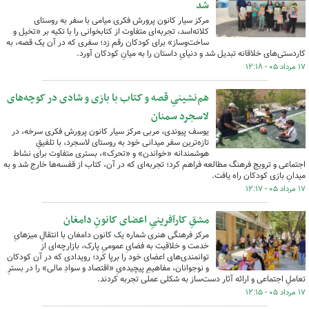
شد
مرکز سیار کانون پرورش فکری میامی با سفر به روستای
کلاته‌اسد، تجربه‌ای متفاوت از کتابخوانی را با تکیه بر «تخیل و
ساخت‌وساز» برای کودکان رقم زد؛ سفری که در آن یک قصه، به
کاردستی‌های خلاقانه تبدیل شد و دنیایِ داستان را به میانِ کودکان آورد.
۱۷ مرداد ۰۵ - ۱۲:۱۸
هم‌نشینیِ قصه و کتاب با بازی و شادی در کوچه‌های
لاسجرد سمنان
یوسف پیوندی، مربی مرکز سیار کانون پرورش فکری سرخه، در
تازه‌ترین سفر میدانی خود به روستای لاسجرد، با تلفیقِ
هوشمندانه «خواندن» و «تحرک»، بستری متفاوت برای نشاط
اجتماعی و ترویج فرهنگ مطالعه فراهم کرد؛ تجربه‌ای که در آن، کتاب از قفسه‌ها خارج شد و به
میدانِ بازی کودکان راه یافت.
۱۷ مرداد ۰۵ - ۱۲:۱۷
مشقِ کارآفرینیِ اعضای کانونِ دامغان
مرکز فرهنگی هنری شماره یک کانون دامغان با انتقالِ میزهایِ
خدمت و خلاقیت به فضایِ عمومیِ پارک، بازارچه‌ای از
توانمندی‌های اعضای خود را برپا کرد؛ رویدادی که در آن کودکان
و نوجوانان، مفاهیمِ پیچیده‌یِ «اقتصاد و سوادِ مالی» را در بسترِ
تعاملِ اجتماعی و ارائه آثار دست‌ساز به شکلی عملی تجربه کردند.
۱۷ مرداد ۰۵ - ۱۲:۱۵