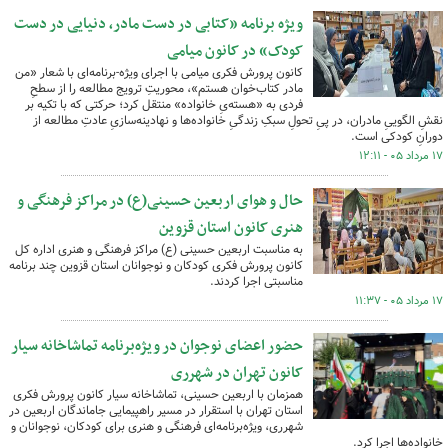
ویژه برنامه «کتابی در دست مادر، دنیایی در دست
کودک» در کانون میامی
کانون پرورش فکری میامی با اجرای ویژه-برنامه‌ای با شعار «من
مادر کتاب‌خوان هستم»، محوریتِ ترویج مطالعه را از سطحِ
فردی به «هسته‌یِ خانواده» منتقل کرد؛ حرکتی که با تکیه بر
نقشِ الگوییِ مادران، در پیِ تحولِ سبکِ زندگیِ خانواده‌ها و نهادینه‌سازیِ عادتِ مطالعه از
دورانِ کودکی است.
۱۷ مرداد ۰۵ - ۱۲:۱۱
حال و هوای اربعین حسینی(ع) در مراکز فرهنگی و
هنری کانون استان قزوین
به مناسبت اربعین حسینی (ع) مراکز فرهنگی و هنری اداره کل
کانون پرورش فکری کودکان و نوجوانان استان قزوین چند برنامه
مناسبتی اجرا کردند.
۱۷ مرداد ۰۵ - ۱۱:۳۷
حضور اعضای نوجوان در ویژه‌برنامه تماشاخانه سیار
کانون تهران در شهرری
همزمان با اربعین حسینی، تماشاخانه سیار کانون پرورش فکری
استان تهران با استقرار در مسیر راهپیمایی جاماندگان اربعین در
شهرری، ویژه‌برنامه‌ای فرهنگی و هنری برای کودکان، نوجوانان و
خانواده‌ها اجرا کرد.