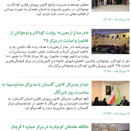
معاون توسعه و مدیریت منابع کانون پرورش فکری کودکان و
نوجوانان، در سفری یک‌روزه به استان همدان به صورت میدانی
از فعالیت‌های در دست اجرا بازدید کرد.
۱۷ مرداد ۰۵ - ۱۳:۰۴
«در مدار اربعین»؛ روایت کودکان و نوجوانان از
عاشورا و اسارت در مرکز ۳۵
ویژه‌برنامه «در مدار اربعین» با هدف زنده نگه داشتن یاد و
خاطره اسیران کربلا و پاسداشت نقش حضرت زینب(س) در
روایت و تداوم نهضت عاشورا، روز ۱۵ مرداد ۱۴۰۵ با حضور ۱۰۰
نفر از کودکان، نوجوانان، والدین، اعضای شورای خانواده و کانون‌یاران در مرکز فرهنگی‌هنری
شماره ۳۵ کانون پرورش فکری کودکان و نوجوانان برگزار شد.
۱۷ مرداد ۰۵ - ۱۲:۵۰
دیدار مدیرکل کانون گلستان با مدیرکل صداوسیما به
مناسبت روز خبرنگار
الهه غیناقی، مدیرکل کانون پرورش فکری استان گلستان، به
مناسبت فرارسیدن روز خبرنگار با حضور در صداوسیمای مرکز
گلستان، با رسول شکری‌نیا دیدار و گفت‌وگو کرد.
۱۷ مرداد ۰۵ - ۱۲:۴۴
«قافله عاشقان کوچک» در مرکز شماره ۲ قرچک