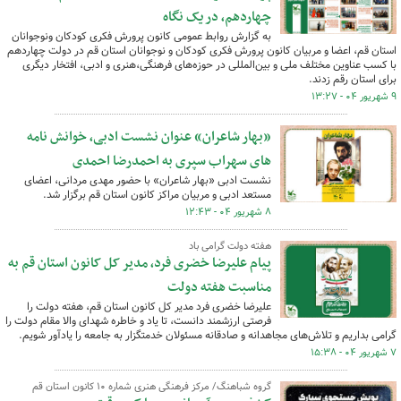
چهاردهم، در یک نگاه
به گزارش روابط عمومی کانون پرورش فکری کودکان ونوجوانان
استان قم،‌ اعضا و مربیان کانون پرورش فکری کودکان و نوجوانان استان قم در دولت چهاردهم
با کسب عناوین مختلف ملی و بین‌المللی در حوزه‌های فرهنگی،هنری و ادبی، افتخار دیگری
برای استان رقم زدند.
۹ شهریور ۰۴ - ۱۳:۲۷
«بهار شاعران» عنوان نشست ادبی، ‌خوانش نامه
های سهراب سپری به احمدرضا احمدی
نشست ادبی «بهار شاعران» با حضور مهدی مردانی، اعضای
مستعد ادبی و مربیان مراکز کانون استان قم برگزار شد.
۸ شهریور ۰۴ - ۱۲:۴۳
هفته دولت گرامی باد
پیام علیرضا خضری فرد، مدیر کل کانون استان قم به
مناسبت هفته دولت
علیرضا خضری فرد مدیر کل کانون استان قم، هفته دولت را
فرصتی ارزشمند دانست، تا یاد و خاطره شهدای والا مقام دولت را
گرامی بداریم و تلاش‌های مجاهدانه و صادقانه مسئولان خدمتگزار به جامعه را یادآور شویم.
۷ شهریور ۰۴ - ۱۵:۳۸
گروه شباهنگ/ مرکز فرهنگی هنری شماره ۱۰ کانون استان قم