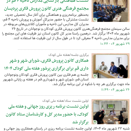
نشست هماهنگی بازگشایی مدارس ناحیه ۴ قم در
مجتمع فرهنگی هنری کانون پرورش فکری پردیسان
به‌منظور برنامه‌ریزی و هماهنگی برای آغاز سال تحصیلی جدید،
نشست مشترکی با حضور مدیرکل آموزش و پرورش ناحیه ۴ قم،
مدیران کل مدارس این ناحیه و مأموران کلانتری‌های مربوطه در
سالن سینمای مجتمع فرهنگی‌هنری کانون پرورش فکری کودکان و نوجوانان در تاریخ ۲۶
شهریور ماه ۱۴۰۴ برگزار شد. درهمین راستا مدیر کل کانون استان نیز ظرفیت های این مجتمع را
برای مدیران مدارس ناحیه ۴ معرفی کرد تا در طول سال از این ظرفیت ها استفاده کنند.
۲۹ شهریور ۰۴ - ۱۰:۴۴
برگزاری جلسه/هفته ملی کودک
همکاری کانون پرورش فکری، شورای شهر و شهر
داری قم برای برگزاری پرشور هفته ملی کودک ۱۴۰۴
جلسه ی هم فکری بین کانون پرورش فکری کودکان ونوجوانان
استان قم، شورای شهر و شهرداری قم در هفته ی پایانی شهریور
ماه جهت برگزاری هر چه با شکوه تر این برنامه برگزار شد.
۲۶ شهریور ۰۴ - ۱۱:۴۹
اولین نشست ستاد/هفته ملی کودک
اولین نشست برنامه ریزی روز جهانی و هفته ملی
کودک، با حضور مدیر کل و کارشناسان ستاد کانون
برگزار شد
شنبه ۲۲ شهریور ماه ۱۴۰۴، اولین جلسه نشست برنامه ریزی در راستای همفکری روز جهانی و