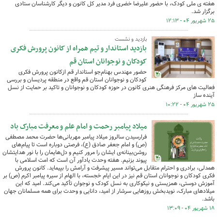
هفته ی ملی کودک، با حضور علیرضا خضری فرد مدیر کل کانون و دیگر کارشناسان ستادی
برگزار شد.
۲۵ شهریور ۰۴ - ۱۲:۱۳
بازدید و نشست
بازدید استاندار و تیم همراه از کانون پرورش فکری
کودکان و نوجوانان استان قم
حضور مهندس بهنام‌جو استاندار قم ازکانون پرورش فکری
کودکان و نوجوانان استان قم واقع در منطقه پردیسان و بررسی
فعالیت های مرکز فرهنگی هنری کانون در حوزه کودکان و نوجوانان و تاکید بر حمایت از نسل
آینده ساز
۲۵ شهریور ۰۴ - ۱۰:۲۲
میلاد پیامبر رحمت و امام علم و معرفت مبارک باد
فرارسیدن سالروز میلاد پیامبر مهربانی‌ها حضرت محمد مصطفی
(ص) و امام جعفر صادق (ع)، فرصتی دوباره است تا پیام‌های
روشن‌بینانه‌ی ایشان را مرور کنیم و دل‌هایمان را با نور هدایتشان
پیوند بزنیم. هفته وحدت یادآور آن است که امت اسلامی با
همدلی، برادری و احترام متقابل می‌تواند مسیر پیشرفت و آرامش را بپیماید. کانون پرورش
فکری کودکان و نوجوانان استان قم نیز در این ایام خجسته، با الهام از سیره پیامبر اکرم (ص) بر
آموزش دوستی، همزیستی و نیکوکاری به نسل کودک و نوجوان تأکید می‌کند. امید که این
میلادهای مبارک، نویدبخش روزهایی سرشار از امید، دانایی و وحدت برای همه مسلمانان جهان
باشد.
۱۸ شهریور ۰۴ - ۱۳:۰۹