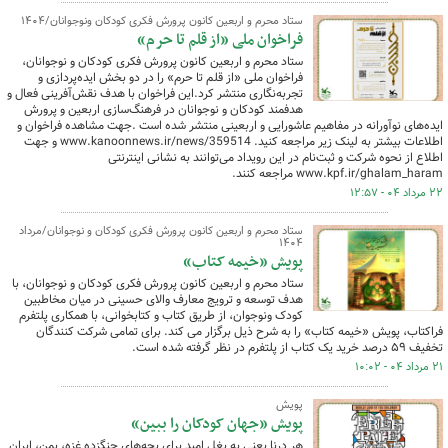
ستاد محرم و اربعین کانون پرورش فکری کودکان ونوجوانان/۱۴۰۴
فراخوان ملی «از قلم تا حرم»
ستاد محرم و اربعین کانون پرورش فکری کودکان و نوجوانان،
فراخوان ملی «از قلم تا حرم» را در دو بخش ایده‌پردازی و
تجربه‌نگاری منتشر کرد.این فراخوان با هدف نقش‌آفرینی فعال و
هدفمند کودکان و نوجوانان در فرهنگ‌سازی اربعین و پرورش
ایده‌های نوآورانه در مفاهیم عاشورایی و اربعینی منتشر شده است .جهت مشاهده فراخوان و
اطلاعات بیشتر به لینک زیر مراجعه کنید. www.kanoonnews.ir/news/359514 و جهت
اطلاع از نحوه شرکت و ثبت‌نام در این رویداد می‌توانند به نشانی اینترنتی
www.kpf.ir/ghalam_haram مراجعه کنند.
۲۲ مرداد ۰۴ - ۱۲:۵۷
ستاد محرم و اربعین کانون پرورش فکری کودکان و نوجوانان/مرداد
۱۴۰۴
پویش «خیمه کتاب»
ستاد محرم و اربعین کانون پرورش فکری کودکان و نوجوانان، با
هدف توسعه و ترویج معارف والای حسینی در میان مخاطبین
کودک ونوجوان، از طریق کتاب و کتابخوانی، با همکاری پلتفرم
فراکتاب، پویش «خیمه کتاب» را به شرح ذیل برگزار می کند. برای تمامی شرکت کنندگان
تخفیف ۵۹ درصد خرید یک کتاب از پلتفرم در نظر گرفته شده است.
۲۱ مرداد ۰۴ - ۱۰:۰۲
پویش
پویش «جهان کودکان را ببین»
هر درنا یعنی یه بغل امید برای بچه‌های جنگزده غزه، یمن، ایران