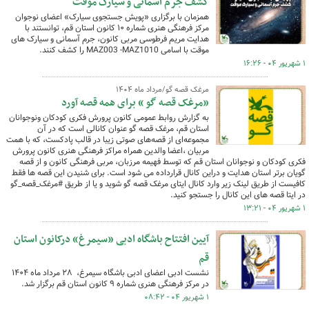
کشف جرم آسمانی و سیارک موقت
همزمان با برگزاری «پویش جستجوی سیارک» اعضای نوجوان
مرکز فرهنگی هنری شماره ۱۰ کانون استان قم، توانستند با
هدایت مریم فرطوسی مربی کانون، جرم آسمانی و سیارک های
موقت با اسامی MAZ003 -MAZ1010 را کشف کنند.
۱ شهریور ۰۴ - ۱۶:۲۶
مرغک قصه گو/مرداد ماه ۱۴۰۴
«مرغک قصه گو » برای همه قصه آورد
به گزارش روابط عمومی کانون پرورش فکری کودکان ونوجوانان
استان قم، مرغک قصه گو عنوان کانالی است که در آن
مجموعه‌ای از قصه‌های صوتی زیبا در قالب پادکست، که با همت
مربیان ،‌اعضا والدین همراه مراکز فرهنگی هنری کانون پرورش
فکری کودکان و نوجوانان استان قم که توسط فهیمه مرزبان، مربی فرهنگی کانون و از قصه
گویان برتر استان هدایت و دراین کانال قرارداده می شود است. برای شنیدن این قصه ‌ها فقط
کافیست از طریق لینک زیر وارد کانال ایتای مرغک قصه گو شوید و یا از طریق #مرغک_قصه_گو
در ایتا قصه های این کانال را جستجو کنید.
۱ شهریور ۰۴ - ۱۳:۲۱
آیین افتتاح باشگاه ادبی «سیمرغ» درکانون استان
قم
نشست ادبی اعضای ادبی باشگاه سیمرغ، ‌ ۲۸ مرداد ماه ۱۴۰۴
در مرکز فرهنگی هنری شماره ۹ کانون استان قم برگزار شد.
۱ شهریور ۰۴ - ۰۸:۴۲