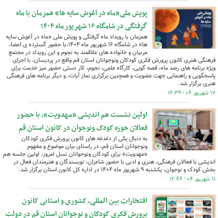
پویش ملی«ماه در آغوش سایه ها» همزمان با ماه
گرفتگی در شامگاه ۱۶ شهریور ماه ۱۴۰۴
همزمان با رویداد ماه گرفتگی و پویش ملی «ماه در آغوش سایه
ها» در شامگاه ۱۶ شهریور ماه ۱۴۰۴،با حضور گسترده ی اعضا،
مربیان و خانواده های علاقمند به نجوم و این رویداد در مجتمع
فرهنگی هنری کانون پرورش فکری کودکان ونوجوانان استان قم واقع در پردیسان، با اجرای
ویژه برنامه های رصد ماه، قصه گویی، کارگاه علمی، نجوم، کار دستی حضور میز خدمت برای
پاسخگویی و راهنمایی جهت عضویت و همچنین برگزاری نماز آیات، و دیگر برنامه های فرهنگی
هنری برگزار شد.
۱۷ شهریور ۰۴ - ۱۶:۳۹
اولین نشست هم اندیشی «مهدویت»، با حضور
فعالان حوزه کودک ونوجوان در کانون استان قم
به دنبال یکی از دغدغه های کانون پرورش فکری کودکان
ونوجوانان استان قم، در راستای بیان موضوع و مفهوم
«مهدویت» برای کودکان ونوجوانان نسل امروز، اولین جلسه هم
اندیشی با فعالان فرهنگی، هنری و ادبی با حضور شاعران، ‌نویسندگان و هنرمندان فعال در
بخش کودک و نوجوان، یکشنبه ۹ شهریور ماه ۱۴۰۴ در اداره کل کانون استان برگزار شد.
۱۱ شهریور ۰۴ - ۱۲:۴۶
افتخارات بین المللی، کشوری و استانی کانون
پرورش فکری کودکان و نوجوانان استان قم در دولت