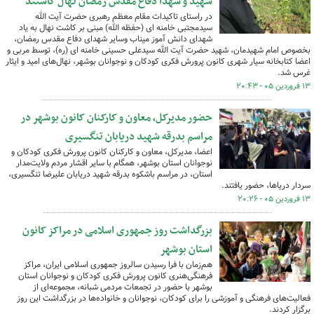
شهید و شهدا دفاع مقدس رمضان نهال کاشتند
در راستای تاکیدات مقام معظم رهبری حضرت آیت الله
سیدمجتبی خامنه ای (حفظه الله) مبنی بر کاشت نهال به یاد
شهدای دانش آموز میناب وسایر شهدای دفاع مقدس رمضان،
بخصوص امام شهیدمان، شهید حضرت آیت الله سیدعلی حسینی خامنه ای (ره)، توسط مربی و
اعضا کتابخانه سیار شهری کانون پرورش فکری کودکان و نوجوانان بوشهر، نهال‌های امید و ایثار
غرس شد.
۱۳ فروردین ۰۵ - ۲۰:۴۳
حضور مدیرکل، معاون و کارکنان کانون بوشهر در
مراسم بدرقه شهید دریابان تنگسیری
اعضا، مدیرکل، معاون و کارکنان کانون پرورش فکری کودکان و
نوجوانان استان بوشهر، همگام با سایر اقشار مردم ولایت‌مدار
استان، در مراسم باشکوه بدرقه شهید دریابان علیرضا تنگسیری،
سردار دریاها، حضور یافتند.
۱۳ فروردین ۰۵ - ۲۰:۲۶
بزرگداشت روز جمهوری اسلامی در مراکز کانون
استان بوشهر
هم‌زمان با فرا رسیدن سالروز جمهوری اسلامی ایران، مراکز
فرهنگی‌هنری کانون پرورش فکری کودکان و نوجوانان استان
بوشهر با حضور در تجمعات مردمی شبانه، مجموعه‌ای از
فعالیت‌های فرهنگی و آموزشی را برای کودکان، نوجوانان و خانواده‌ها در بزرگداشت این روز
برگزار کردند.