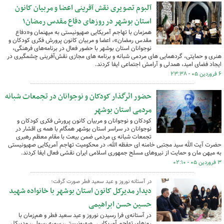
آلبوم تصویری نقش آفرینی اعضا و مربیان کانون
استان بوشهر در روزهای دفاع مقدس رمضان۱
همزمان با تهاجم آمریکایی صهیونیستی به میهنمان و«دفاع
مقدس رمضان»، اعضا و مربیان کانون پرورش فکری کودکان و
نوجوانان استان بوشهر با حضور فعال در برنامه‌های فرهنگی،
هنری و حمایتی، گردهمایی های مردمی شبانه و برنامه های مجازی نقش‌آفرینی چشمگیری در
ایجاد فضای امید، همدلی و آرامش اجتماعی ایفا کردند.
۶ فروردین ۰۵ - ۲۳:۳۸
حضور اثرگذار کودکان و نوجوانان در تجمعات شبانه
مردمی استان بوشهر
کودکان و نوجوانان و مربیان کانون پرورش فکری کودکان و
نوجوانان در سراسر استان بوشهر همگام با همه ی اقشار در
تجمعات شبانه ی مردمی ضمن بیعت با مقام معظم رهبری
حضرت آیت الله سید مجتبی خامنه ای حفظه الله، در محکومیت تهاجم آمریکایی صهیونیستی
به میهن مان و حمایت از نیروهای مسلح جمهوری اسلامی ایران نقشی فعال ایفا کردند.
۳ فروردین ۰۵ - ۰۲:۱۰
در آستانه نوروز و عید سعید فطر صورت گرفت؛
دیدار مدیرکل کانون استان بوشهر با خانواده شهید
حسین حسن ابراهیمی
در آستانه‌ی فرا رسیدن نوروز و عید سعید فطر و هم‌زمان با
روزهای تهاجم آمریکایی ـ صهیونیستی، سمیه رسولی، مدیرکل