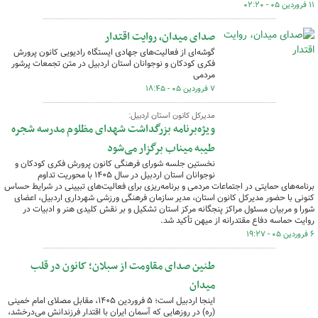
۱۱ فروردین ۰۵ - ۰۲:۲۰
صدای میدان، روایت اقتدار
گوشه‌ای از فعالیت‌های جهادی ایستگاه رادیویی کانون پرورش
فکری کودکان و نوجوانان استان اردبیل در متن تجمعات پرشور
مردمی
۷ فروردین ۰۵ - ۱۸:۴۵
مدیرکل کانون استان اردبیل:
ویژه‌برنامه بزرگداشت شهدای مظلوم مدرسه شجره
طیبه میناب برگزار می‌شود
نخستین جلسه شورای فرهنگی کانون پرورش فکری کودکان و
نوجوانان استان اردبیل در سال ۱۴۰۵ با محوریت تداوم
برنامه‌های حمایتی در اجتماعات مردمی و برنامه‌ریزی برای فعالیت‌های تبیینی در شرایط حساس
کنونی با حضور مدیرکل کانون استان، مدیر سازمان فرهنگی ورزشی شهرداری اردبیل، اعضای
شورا و مربیان مسئول مراکز پنجگانه مرکز استان تشکیل و بر نقش کلیدی هنر و ادبیات در
روایت حماسه دفاع مقتدرانه از میهن تأکید شد.
۶ فروردین ۰۵ - ۱۹:۲۷
طنین صدای مقاومت از سبلان؛ کانون در قلب
میدان
اینجا اردبیل است؛ ۵ فروردین ۱۴۰۵، مقابل مصلای امام خمینی
(ره) در روزهایی که آسمان ایران با اقتدار فرزندانش می‌درخشد،