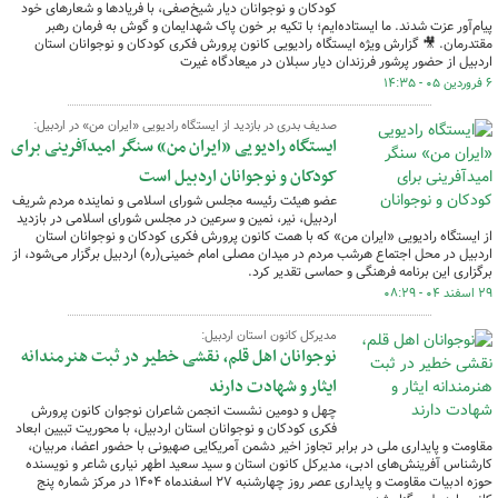
کودکان و نوجوانان دیار شیخ‌صفی، با فریادها و شعارهای خود
پیام‌آور عزت شدند. ما ایستاده‌ایم؛ با تکیه بر خون پاک شهدایمان و گوش به فرمان رهبر
مقتدرمان. 🎥 گزارش ویژه ایستگاه رادیویی کانون پرورش فکری کودکان و نوجوانان استان
اردبیل از حضور پرشور فرزندان دیار سبلان در میعادگاه غیرت
۶ فروردین ۰۵ - ۱۴:۳۵
صدیف بدری در بازدید از ایستگاه رادیویی «ایران من» در اردبیل:
ایستگاه رادیویی «ایران من» سنگر امیدآفرینی برای
کودکان و نوجوانان اردبیل است
عضو هیئت رئیسه مجلس شورای اسلامی و نماینده مردم شریف
اردبیل، نیر، نمین و سرعین در مجلس شورای اسلامی در بازدید
از ایستگاه رادیویی «ایران من» که با همت کانون پرورش فکری کودکان و نوجوانان استان
اردبیل در محل اجتماع هرشب مردم در میدان مصلی امام خمینی(ره) اردبیل برگزار می‌شود، از
برگزاری این برنامه فرهنگی و حماسی تقدیر کرد.
۲۹ اسفند ۰۴ - ۰۸:۲۹
مدیرکل کانون استان اردبیل:
نوجوانان اهل قلم، نقشی خطیر در ثبت هنرمندانه
ایثار و شهادت دارند
چهل و دومین نشست انجمن شاعران نوجوان کانون پرورش
فکری کودکان و نوجوانان استان اردبیل، با محوریت تبیین ابعاد
مقاومت و پایداری ملی در برابر تجاوز اخیر دشمن آمریکایی صهیونی با حضور اعضا، مربیان،
کارشناس آفرینش‌های ادبی، مدیرکل کانون استان و سید سعید اطهر نیاری شاعر و نویسنده
حوزه ادبیات مقاومت و پایداری عصر روز چهارشنبه ۲۷ اسفندماه ۱۴۰۴ در مرکز شماره پنج