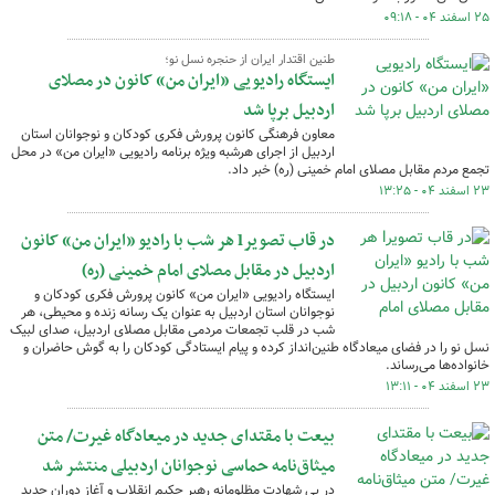
۲۵ اسفند ۰۴ - ۰۹:۱۸
طنین اقتدار ایران از حنجره نسل نو؛
ایستگاه رادیویی «ایران من» کانون در مصلای
اردبیل برپا شد
معاون فرهنگی کانون پرورش فکری کودکان و نوجوانان استان
اردبیل از اجرای هرشبه ویژه برنامه رادیویی «ایران من» در محل
تجمع مردم مقابل مصلای امام خمینی (ره) خبر داد.
۲۳ اسفند ۰۴ - ۱۳:۲۵
در قاب تصویرl هر شب با رادیو «ایران من» کانون
اردبیل در مقابل مصلای امام خمینی (ره)
ایستگاه رادیویی «ایران من» کانون پرورش فکری کودکان و
نوجوانان استان اردبیل به عنوان یک رسانه زنده و محیطی، هر
شب در قلب تجمعات مردمی مقابل مصلای اردبیل، صدای لبیک
نسل نو را در فضای میعادگاه طنین‌انداز کرده و پیام ایستادگی کودکان را به گوش حاضران و
خانواده‌ها می‌رساند.
۲۳ اسفند ۰۴ - ۱۳:۱۱
بیعت با مقتدای جدید در میعادگاه غیرت/ متن
میثاق‌نامه حماسی نوجوانان اردبیلی منتشر شد
در پی شهادت مظلومانه رهبر حکیم انقلاب و آغاز دوران جدید