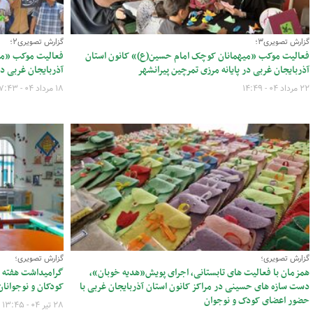
گزارش تصویری۳؛
گزارش تصویری۲؛
فعالیت موکب «میهمانان کوچک امام حسین(ع)» کانون استان
فعالیت موکب «می
آذربایجان غربی در پایانه مرزی تمرچین پیرانشهر
آذربایجان غربی در
۲۲ مرداد ۰۴ - ۱۴:۴۹
۱۸ مرداد ۰۴ - ۰۷:۴۳
گزارش تصویری؛
گزارش تصویری؛
همزمان با فعالیت های تابستانی، اجرای پویش«هدیه خوبان»،
گرامیداشت هفته ع
دست سازه های حسینی در مراکز کانون استان آذربایجان غربی با
کودکان و نوجوانان
حضور اعضای کودک و نوجوان
۲۸ تیر ۰۴ - ۱۳:۴۵