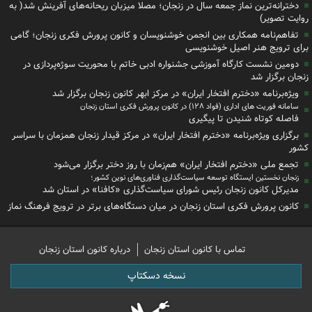
دخترانه‌ترین نماز جمعه سال در زنجان؛ مصلا میزبان ریحانه‌های آفرینش شد( به
روایت تصویر)
تفاهم‌نامه همکاری بین انجمن خوشنویسان و کانون پرورش فکری زنجان؛ گامی
برای ترویج هنر اصیل خوشنویسی
دومین نشست کارگاه آموزشی جشنواره ادبی خاتم با محوریت سوژه‌پردازی در
زنجان برگزار شد
ویژه‌برنامه «دخترم افتخار ایران» در مرکز ابهر کانون زنجان برگزار شد
سامانه فوریت های اداری (فواد ۱۲۸) در کانون پرورش فکری استان زنجان
فاصله کوتاه شنیدن تا پیگیری
برگزاری ویژه‌برنامه «دخترم افتخار ایران» در مرکز قیدار زنجان همزمان با سراسر
کشور
تجمع ملی «دخترم افتخار ایران» هم‌زمان با روز دختر برگزار می‌شود
زنجان نخستین ایستگاه توسعه سیاست‌گذاری فناوری‌های نوین کشور؛
مدیرکل کانون زنجان رئیس شورای سیاست‌گذاری «کافنا» در استان شد
کانون پرورش فکری استان زنجان در میان دستگاه‌های برتر در ترویج فرهنگ نماز
تماس با کانون استان زنجان
درباره کانون استان زنجان
نسخه دسکتاپ