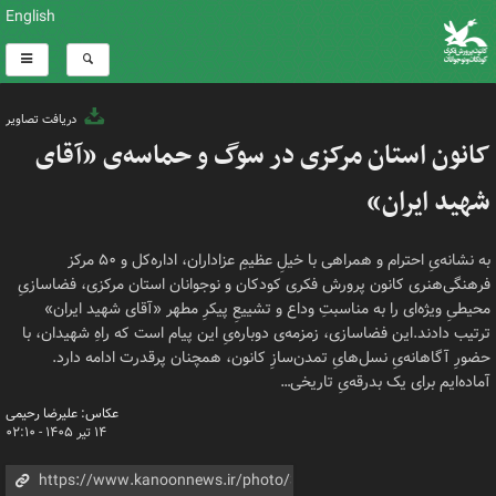
English
دریافت تصاویر
کانون استان مرکزی در سوگ و حماسه‌ی «آقای
شهید ایران»
به نشانه‌یِ احترام و همراهی با خیلِ عظیمِ عزاداران، اداره‌کل و ۵۰ مرکز
فرهنگی‌هنری کانون پرورش فکری کودکان و نوجوانان استان مرکزی، فضاسازیِ
محیطیِ ویژه‌ای را به مناسبتِ وداع و تشییعِ پیکرِ مطهر «آقای شهید ایران»
ترتیب دادند.این فضاسازی، زمزمه‌ی دوباره‌یِ این پیام است که راهِ شهیدان، با
حضورِ آگاهانه‌یِ نسل‌هایِ تمدن‌سازِ کانون، همچنان پرقدرت ادامه دارد.
آماده‌ایم برای یک بدرقه‌یِ تاریخی…
عکاس: علیرضا رحیمی
۱۴ تیر ۱۴۰۵ - ۰۲:۱۰