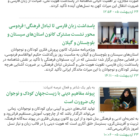
صورت مجازی، بر اهمیت حیاتی شاهنامه در پاسداشت هویت ملی، صیانت از زبان فارسی و
ضرورت انتقال این میراث کهن به نسل‌های آینده تأکید کردند.
۲۴ اردیبهشت ۰۵ - ۱۲:۵۴
پاسداشت زبان فارسی تا تبادل فرهنگی؛ فردوسی
محور نشست مشترک کانون استان‌های سیستان و
بلوچستان و گیلان
ویژه‌برنامه مشترک کانون پرورش فکری کودکان و نوجوانان
استان‌های سیستان‌ و بلوچستان و گیلان به مناسبت روز بزرگداشت حکیم ابوالقاسم فردوسی،
در فضایی مجازی برگزار شد؛ نشستی که در آن، مسئولان فرهنگی با تأکید بر نقش شاهنامه در
پاسداشت زبان فارسی، تقویت هویت ملی و گسترش تبادل فرهنگی، بر ضرورت آشنایی هرچه
بیشتر کودکان و نوجوانان با این میراث ماندگار ایرانی تأکید کردند.
۲۳ اردیبهشت ۰۵ - ۱۴:۱۱
به باور یک شاعر و فعال عرصه ادبیات:
پیوند مفاهیم دینی با زیست‌جهان کودک و نوجوان
یک ضرورت است
تولید کتاب‌های دینی و آیینی برای کودکان و نوجوانان، زمانی
می‌تواند اثرگذار باشد که از چارچوب آموزش مستقیم فراتررود و
به تجربه‌ای ادبی و فرهنگی بدل شود و از این رو کانون پرورش فکری در پیوند سه‌گانه‌ فرهنگ،
تربیت و آفرینش‌گری، بسترساز خلق آثاری است که هویت دینی را در قالب زبان و نیاز نسل
امروز بازآفرینی‌می‌کند.
۲۳ اردیبهشت ۰۵ - ۱۰:۰۶