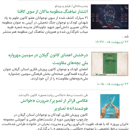
چندرسانه‌ای/ فیلم و ویدئو
انتشار نماهنگ منظومه ماکان از سوی کافنا
۲۱ سیارک‌ کشف شده از سوی نوجوانان عضو کانون علوم به یاد
شهدای کودک و نوجوان جنگ تحمیلی در آیینی به عنوان منظومه
ماکان نصیری دانش‌آموز شهید جاویدالاثر مدرسه شجره طیبه
میناب نام‌گذاری شده و هم‌زمان نماهنگ این منظومه هم منتشر
شد .
۲۲ اردیبهشت ۰۵ - ۱۸:۳۷
درخشش اعضای کانون گیلان در سومین مهرواره
ملی بچه‌های مقاومت
اعضای کودک و نوجوان کانون پرورش فکری استان گیلان عنوان
برگزیده قصه‌گویی صحنه‌ای بخش فرهنگی سومین جشنواره
ملی«بچه‌های مقاومت» را از آنِ خودکردند.
۲۲ اردیبهشت ۰۵ - ۱۰:۱۵
طی نشست برخط «عکاسی روایت‌محور» کانون تاکیدشد:
عکاسی فراتر از تصویر/ ضرورت «خوانش
هوشمندانه» تصاویر
کانون پرورش فکری کودکان و نوجوانان استان گیلان در
چارچوب چهارمین دوره از نشست‌های علمی و آموزشی مجموعه
«ایران پیروز» که با هدف تقویت تاب‌آوری روانی و مدیریت بحران در خانواده طراحی شده‌است،
نشست برخط تخصصی با موضوع «عکاسی روایت‌محور» را برگزارکرد.