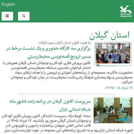
English
استان گیلان
به همت کانون استان گیلان صورت‌گرفت؛
کل اخبار:878
برگزاری سه کارگاه حضوری و یک نشست برخط در
مسیر ترویج قصه‌نویسی محیط‌زیستی
کانون پرورش فکری کودکان و نوجوانان استان گیلان هم‌زمان با
انتشار فراخوان نخستین مسابقه محیط‌زیستی قصه‌نویسی
«ماموریت ماکان»، مجموعه‌ای از برنامه‌های آموزشی و ترویجی را با هدف ارتقای سواد
محیط‌زیستی و نهادینه‌سازی فرهنگ پاس‌داشت محیط‌زیست در میان کودکان و نوجوانان
اجراکرد.
۱۸ خرداد ۰۵ - ۰۹:۳۵
سرپرست کانون گیلان در برنامه زنده «شهرِ ما»
شبکه استانی باران
سجاد کوچک‌نژاد، سرپرست اداره‌کل کانون پرورش فکری کودکان
و نوجوانان استان گیلان صبح روز یکشنبه، ۱۷ خرداد ۱۴۰۵ در
قالب تماس تلفنی میهمان برنامه‌زنده رادیویی و تلویزیونی «در
شهر» شبکه استانی باران‌بود و به تشریح برنامه‌های این مجموعه در جهت توان‌مندسازی نسل