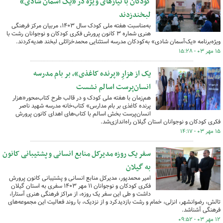
کودکان با نیازهای ویژه در «یک آسمان شادی»
لبخندزدند
به‌مناسبت هفته ملی کودک سال ۱۴۰۳، مربیان مرکز فرهنگی
هنری شماره ۳ کانون پرورش فکری کودکان و نوجوانان رشت با
ویژه‌برنامه «یک‌آسمان شادی» به‌کودکان مدرسه استثنایی محمدخزائلی لبخند هدیه‌کردند.
۱۵ مهر ۰۳ - ۱۵:۲۸
یک از هزارِ «پرنده کاغذی»، بر بام مدرسه
انسان‌پرست اسالم نشست
هم‌زمان با هفته ملی کودک و در قالب طرح کتاب‌محور«هزار
پرنده کاغذی بر بام مدارس» کتاب‌خانه مدرسه شهید ناصر
انسان‌پرست بخش اسالم با کتاب‌های اهدای کانون پرورش
فکری کودکان و نوجوانان استان گیلان راه‌اندازی‌شد.
۱۵ مهر ۰۳ - ۱۴:۱۷
سفر یک روزه مدیرکل منابع انسانی و پشتیبانی کانون
به گیلان
امیر محمدپور، مدیرکل منابع انسانی و پشتیبانی کانون پرورش
فکری کودکان و نوجوانان ۱۱ مهر ۱۴۰۳ سفری به استان گیلان
داشت و طی این سفر یک روزه، از مراکز فرهنگی هنری آستارا،
تالش، رضوانشهر، انزلی، خمام و رشت بازدیدکرد و از نزدیک، با روند فعالیت‌ این مجموعه‌های
فرهنگی آشناشد.
۱۲ مهر ۰۳ - ۰۹:۵۲