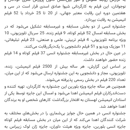
نوجوانان، این فیلم به کارگردانی شیوا صادق اسدی قرار است در سی و
هفتمین دوره این رقابت معتبر جهانی، از 20 تا 25 خرداد با 52 فیلم
انیمیشن به رقابت بپردازد.
جشنواره انسی از دو بخش مسابقه و غیرمسابقه تشکیل می‌شود که در
بخش مسابقه امسال 52 فیلم کوتاه، 9 فیلم زنده، 25 سریال تلویزیونی، 10
ویژه برنامه تلویزیونی، 4 فیلم تربیتی، علمی و صنعتی، 23 فیلم تبلیغاتی،
11 موزیک ویدیو و 51 فیلم دانشجویی با یک‌دیگررقابت می‌کنند.
در عین حال در بخش غیرمسابقه جشنواره انسی 37 فیلم کوتاه و 14 فیلم
زنده حضور خواهند داشت.
بر اساس این گزارش، هر ساله بیش از 2500 فیلم انیمیشن، زنده،
تلویزیونی، مجاز و دانشجویی به این جشنواره ارسال می‌شود که از این میان،
تعداد 220 فیلم در بخش رسمی پذیرفته می‌شوند.
همچنین هر ساله جایزه ویژه بلورین این جشنواره به کارگردان، تهیه کننده و
دست‌اندرکاران فیلم انیمیشن اهدا می‌شود و امسال این جایزه توسط یکی از
استادان انیمیشن لهستان به افتخار بزرگداشت کارهای شخصی او به برندگان
اهدا خواهد شد.
جشنواره انسی در همین حال جوایز بی‌شماری را در بخش‌های مختلف به
شرکت کنندگان اهدا می‌کند که از این میان در بخش مسابقه فیلم کوتاه
جایزه انسی بلورین، جایزه ویژه هیئت داوران، جایزه ژان لوک زیبراس به