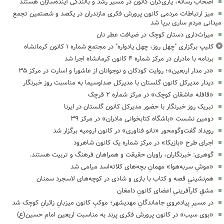
اصحاب رسانه، یاری‌گران کانون در مسیر رشد و بالندگی آینده‌سازان هستند
میز ارتباطات مردمی کانون پرورش فکری مازندران در یکصد و شصتمین تجمع
میدانی مردم ساری برپا شد
میراث‌داری دستان کوچک در ضیافت عطر نان
کلیپ برگزاری "چهل روز، چهل یادواره" در مجتمع شماره ۱ کانون کرمانشاه
برنامه با مادران در مرکز شماره ۴ کانون کرمانشاه اجرا شد
«در مدار اربعین»؛ روایت کودکان و نوجوانان از عاشورا و اسارت در مرکز ۳۵
دیدار مدیرکل کانون گلستان با مدیرکل صداوسیما به مناسبت روز خبرنگار
«قافله عاشقان کوچک» در مرکز شماره ۲ قرچک
تبریک روز خبرنگار با حضور مدیرکل کانون گلستان در ایرنا
دومین نشست «باشگاه کتابخوانی مادران» در مرکز ۳۹
رویداد گفت‌وگومحور «نانو فناوری» در کانون ارومیه برگزار شد
اجرای طرح «بازیکا» در مرکز شماره یک کانون شاهرود
گوهری: خبرنگاران، راویان حقیقت و همراهان فرهنگ و تربیت هستند.
«موشِ سربه‌هوا» مهمانِ بچه‌های کلاته‌اسد میامی شد
هم‌نشینیِ قصه و کتاب با بازی و شادی در کوچه‌های لاسجرد سمنان
مشقِ کارآفرینیِ اعضای کانونِ دامغان
در مسیرِ پیاده‌رویِ جاماندگانِ مهدیشهر؛ موکبِ کانون میزبانِ زائرانِ کوچک شد
«بوی سیب» در کانون پرورش فکری پرند به مناسبت اربعین امام حسین(ع)