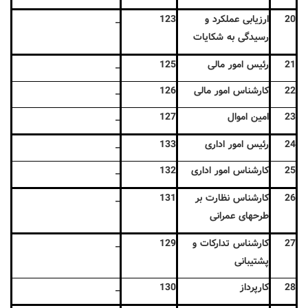
20
ارزیابی عملکرد و
123
_
رسیدگی به شکایات
21
رئیس امور مالی
125
_
22
کارشناس امور مالی
126
_
23
امین اموال
127
_
24
رئیس امور اداری
133
_
25
کارشناس امور اداری
132
_
26
کارشناس نظارت بر
131
_
طرحهای عمرانی
27
کارشناس تدارکات و
129
_
پشتیبانی
28
کارپرداز
130
_