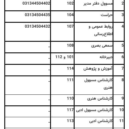
2
مسوول دفتر مدیر
102
031344504402
3
حراست
104
03134504435
4
روابط عمومی و
107
03134504432
اطلاع‌رسانی
5
سمعی بصری
108
_
6
دبیرخانه
101 و 112
_
7
آموزش و پژوهش
114
_
8
کارشناس مسوول
111
_
هنری
9
کارشناس هنری
110
_
10
کارشناس مسوول ادبی
117
_
11
کارشناس ادبی
113
_