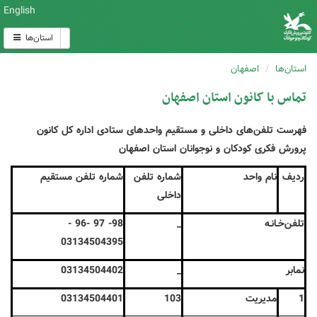
English
استان‌ها
استان‌ها
اصفهان
تماس با کانون استان اصفهان
فهرست تلفن‌های داخلی و مستقیم واحدهای ستادی اداره کل کانون
پرورش فکری کودکان و نوجوانان استان اصفهان
ردیف
نام واحد
شماره تلفن
شماره تلفن مستقیم
داخلی
تلفن‌خـانـه
_
98- 97 -96 -
03134504395
نمابر
_
03134504402
1
مدیریت
103
03134504401