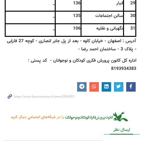
29
انبار
136
_
30
سالن اجتماعات
135
_
31
نگهبانی و نقلیه
106
_
آدرس : اصفهان - خیابان کاوه - بعد از پل جابر انصاری - کوچه 27 فارابی
- پلاک 3 - ساختمان احمد رضا -
اداره کل کانون پرورش فکری کودکان و نوجوانان - کد پستی :
8193934383
ارسال نظر