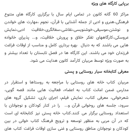
برپایی کارگاه های ویژه
مراکز 60 گانه کانون در تمامی ایام سال با برگزاری کارگاه های متنوع
فرهنگی،هنری و ادبی از جمله آشنایی با قرآن، نجوم ،مهارت های خواندن
و نوشتن،موسیقی،خوشنویسی،نقاشی،سفالگری،خلاقیت ادبی،نمایش
عروسکی،کارگاه­های تفکر خلاق و پرورش خلاقیت، و... پذیرای خانواده
هایی می باشند که به دنبال بهره برداری کامل و مناسب از اوقات فراغت
فرزندان خود می باشند. این کارگاه ها در فصل تابستان با تعداد بیشتر و
به صورت ویژه توسط مربیان کارآمد کانون هدایت می شود.
معرفی کتابخانه سیار روستایی و پستی
مربیان کتاب خانه های روستایی با مراجعه به روستاها و استقرار در
مدارس ضمن امانت کتاب به اعضاء، فعالیت هایی مانند قصه گویی،
شعرخوانی، معرفی کتاب، نمایش فیلم، اجرای بازی، تشکیل گروه های
سرود، جلسه های روخوانی قرآن و... را در کنار کودکان و نوجوانان با
استعداد روستایی برگزار می کنند.کتاب خانه پستی نیز کتابخانه ای است
که در آن مربی به منظور توسعه و ترویج فرهنگ کتاب خوانی در بین
کودکان و نوجوانان مناطق روستایی و غنی سازی اوقات فراغت کتاب های