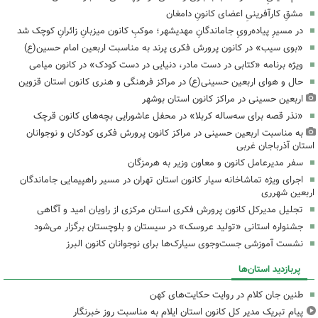
مشقِ کارآفرینیِ اعضای کانونِ دامغان
در مسیرِ پیاده‌رویِ جاماندگانِ مهدیشهر؛ موکبِ کانون میزبانِ زائرانِ کوچک شد
«بوی سیب» در کانون پرورش فکری پرند به مناسبت اربعین امام حسین(ع)
ویژه برنامه «کتابی در دست مادر، دنیایی در دست کودک» در کانون میامی
حال و هوای اربعین حسینی(ع) در مراکز فرهنگی و هنری کانون استان قزوین
اربعین حسینی در مراکز کانون استان بوشهر
«نذر قصه برای سه‌ساله کربلا» در محفل عاشورایی بچه‌های کانون قرچک
به مناسبت اربعین حسینی در مراکز کانون پرورش فکری کودکان و نوجوانان
استان آذرباجان غربی
سفر مدیرعامل کانون و معاون وزیر به هرمزگان
اجرای ویژه تماشاخانه سیار کانون استان تهران در مسیر راهپیمایی جاماندگان
اربعین شهرری
تجلیل مدیرکل کانون پرورش فکری استان مرکزی از راویان امید و آگاهی
جشنواره استانی «تولید عروسک» در سیستان و بلوچستان برگزار می‌شود
نشست آموزشی جست‌وجوی سیارک‌ها برای نوجوانان کانون البرز
پربازدید استان‌ها
طنین جان کلام در روایت حکایت‌های کهن
پیام تبریک مدیر کل کانون استان ایلام به مناسبت روز خبرنگار