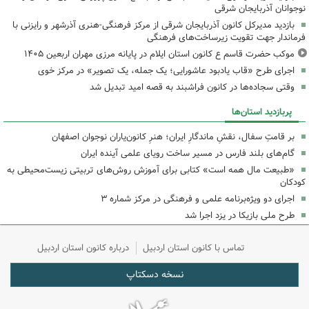
نوجوانان آذربایجان شرقی
بازدید مدیرکل کانون آذربایجان شرقی از مرکز فرهنگی‌-هنری آذرشهر و رایزنی با
فرماندار جهت تقویت زیرساخت‌های فرهنگی
موکب حضرت قاسم ع کانون استان ایلام در پایانه مرزی مهران اربعین ۱۴۰۵
اجرای طرح «قاب یادبود عاشورایی؛ یک جمله، یک تصویر» در مرکز خوی
وقتی سجاده‌ها در کانون فراشبند به قصه امید تبدیل شد
پربازدید استان‌ها
بر قامتِ سفال، نقشِ ماندگارِ ایران؛ هنرِ کانون‌یاران نوجوان اصفهان
گام‌های بلند فارس در مسیر ساخت رویای علمی آینده ایران
«طبیعت مال همه است» کتابی برای آموزش روش‌های تربیتی زیست‌محیطی به
کودکان
اجرای دو ویژه‌برنامه علمی و فرهنگی در مرکز شماره ۳
طرح ملی بازیکا در یزد اجرا شد
تماس با کانون استان اردبیل
درباره کانون استان اردبیل
نسخه دسکتاپ