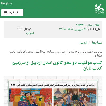
English
استان‌ها
کد مطلب: 324701
تاریخ انتشار:
۲۹ فروردین ۱۴۰۲ - ۱۷:۴۵
خبرنگار: 1_18
چاپ
استان‌ها
اردبیل
دریافت نشان برنز و لوح تقدیر از سی‌امین مسابقه بین‌المللی نقاشی کودکان انجمن
هیکاری؛
کسب موفقیت دو عضو کانون استان اردبیل از سرزمین
آفتاب تابان