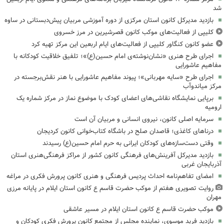
شد
بازدید مدیرکل کانون استان مرکزی از دوره آموزشی مربیان پیش‌دبستانی در ساوه
کلیپی از فعالیت‌های موکب کانون قصرشیرین در مرز خسروی
عضو کانون کنگاور کلیپی از فعالیت‌های ایام اربعین این مرکز تهیه کرد
اجرای طرح هنری «نشان‌نوشته‌ی امام حسین(ع)»؛ تلفیق خلاقیت کودکانه با
مفاهیم عاشورایی
اجرای طرح «سایه مهربانی»؛ پیوند مفاهیم عاشورایی با هنر نقش‌برجسته در
مرکز میاندوآب
برپایی نمایشگاه نقاشی‌های اعضای کودک با موضوع نماز در مرکز شماره یک
ارومیه
سرمایه اصلی کانون، نیروی انسانی و مربیان آن است
درناهای کاغذی؛ قاصدان صلح در باشگاه کتاب‌خوانی کانون کردیجان
وقتی دست‌سازه‌های کودکان ایرانی به حرم امام حسین(ع) رسیدند
بازدید مدیرکل آفرینش‌های فرهنگی کانون کشور از مراکز فرهنگی‌هنری استان
آذربایجان غربی
امضای تفاهم‌نامه احداث پردیس فرهنگی و هنری کانون پرورش فکری در مراغه
روایت تصویری هفتم از موکب حضرت قاسم ع کانون استان ایلام در پایانه مرزی
مهران
موکب حضرت قاسم ع کانون استان ایلام در مسیر عاشقی
بازدید فرید موسوی، نماینده مجلس از مجتمع کانون پرورش فکری کودکان و