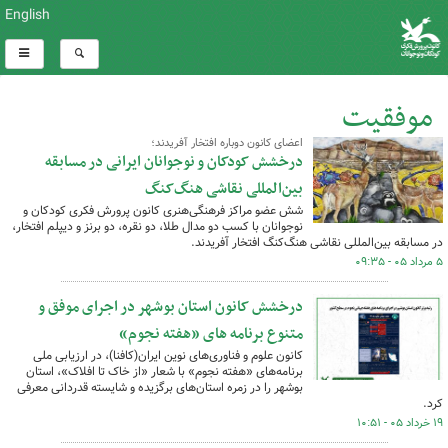
English
موفقیت
اعضای کانون دوباره افتخار آفریدند؛
کل اخبار:93
درخشش کودکان و نوجوانان ایرانی در مسابقه
بین‌المللی نقاشی هنگ‌کنگ
شش عضو مراکز فرهنگی‌هنری کانون پرورش فکری کودکان و
نوجوانان با کسب دو مدال طلا، دو نقره، دو برنز و دیپلم افتخار،
در مسابقه بین‌المللی نقاشی هنگ‌کنگ افتخار آفریدند.
۵ مرداد ۰۵ - ۰۹:۳۵
درخشش کانون استان بوشهر در اجرای موفق و
متنوع برنامه های «هفته نجوم»
کانون علوم و فناوری‌های نوین ایران(کافنا)، در ارزیابی ملی
برنامه‌های «هفته نجوم» با شعار «از خاک تا افلاک»، استان
بوشهر را در زمره استان‌های برگزیده و شایسته قدردانی معرفی
کرد.
۱۹ خرداد ۰۵ - ۱۰:۵۱