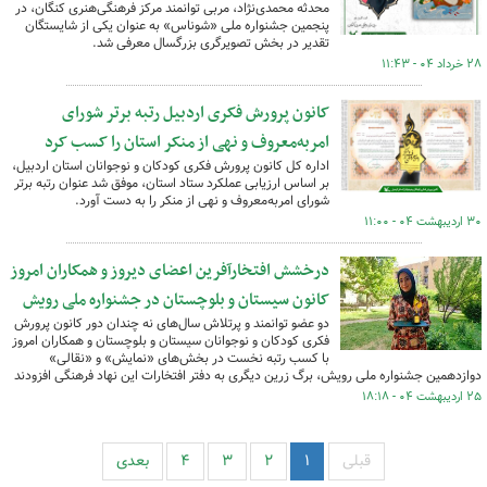
محدثه محمدی‌نژاد، مربی توانمند مرکز فرهنگی‌هنری کنگان، در
پنجمین جشنواره ملی «شوناس» به عنوان یکی از شایستگان
تقدیر در بخش تصویرگری بزرگسال معرفی شد.
۲۸ خرداد ۰۴ - ۱۱:۴۳
کانون پرورش فکری اردبیل رتبه برتر شورای
امربه‌معروف و نهی از منکر استان را کسب کرد
اداره کل کانون پرورش فکری کودکان و نوجوانان استان اردبیل،
بر اساس ارزیابی عملکرد ستاد استان، موفق شد عنوان رتبه برتر
شورای امربه‌معروف و نهی از منکر را به دست آورد.
۳۰ اردیبهشت ۰۴ - ۱۱:۰۰
درخشش افتخارآفرین اعضای دیروز و همکاران امروز
کانون سیستان و بلوچستان در جشنواره ملی رویش
دو عضو توانمند و پرتلاش سال‌های نه چندان دور کانون پرورش
فکری کودکان و نوجوانان سیستان و بلوچستان و همکاران امروز
با کسب رتبه نخست در بخش‌های «نمایش» و «نقالی»
دوازدهمین جشنواره ملی رویش، برگ زرین دیگری به دفتر افتخارات این نهاد فرهنگی افزودند
۲۵ اردیبهشت ۰۴ - ۱۸:۱۸
قبلی
۱
۲
۳
۴
بعدی