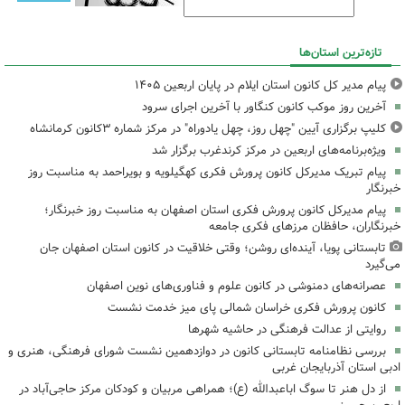
تازه‌ترین استان‌ها
پیام مدیر کل کانون استان ایلام در پایان اربعین ۱۴۰۵
آخرین روز موکب کانون کنگاور با آخرین اجرای سرود
کلیپ برگزاری آیین "چهل روز، چهل یادوراه" در مرکز شماره ۳کانون کرمانشاه
ویژه‌برنامه‌های اربعین در مرکز کرندغرب برگزار شد
پیام تبریک مدیرکل کانون پرورش فکری کهگیلویه و بویراحمد به مناسبت روز
خبرنگار
پیام مدیرکل کانون پرورش فکری استان اصفهان به مناسبت روز خبرنگار؛
خبرنگاران، حافظان مرزهای فکری جامعه
تابستانی پویا، آینده‌ای روشن؛ وقتی خلاقیت در کانون استان اصفهان جان
می‌گیرد
عصرانه‌های دمنوشی در کانون علوم و فناوری‌های نوین اصفهان
کانون پرورش فکری خراسان شمالی پای میز خدمت نشست
روایتی از عدالت فرهنگی در حاشیه شهرها
بررسی نظامنامه تابستانی کانون در دوازدهمین نشست شورای فرهنگی، هنری و
ادبی استان آذربایجان غربی
از دل هنر تا سوگ اباعبدالله (ع)؛ همراهی مربیان و کودکان مرکز حاجی‌آباد در