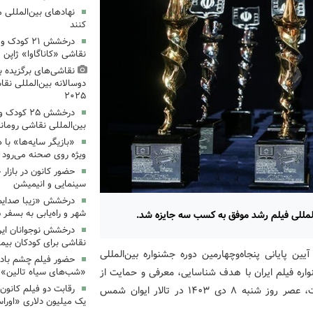
نهادهای بین‌المللی 
کنند
درخشش ۲۱ کو
نقاشی «کاناگاوا» ژاپن
نقاشی‌های برگزیده 
دوسالانه بین‌المللی نقا
۲۰۲۵
درخشش ۲۵ ک
بین‌المللی نقاشی رومان
«بازیگر سایه‌ها» با 
ویژه روی صحنه می‌رود
حضور کانون در بازار ج
سینمایی و انیمیشن
درخشش «زیبا صدایم 
شهر و راه‌یابی به بسفر ۲۰۲۵
المللی فیلم رشد موفق به کسب سه جایزه شد.
درخشش نوجوانان ایرا
نقاشی برای کودکان بیما
یین پایانی پنجاه‌وچهارمین دوره جشنواره بین‌المللی
حضور فیلم چشم بادو
اره فیلم ایران با هدف شناسایی، معرفی و حمایت از
«شب‌های سیاه تالین» 
رقابت دو فیلم کانون
برترین آثار در عرصه فیلم و سینمای کودک و نوجوان است، عصر روز شنبه ۸ دی ۱۴۰۳ در تالار ایوان شمس
یک میلیون دلاری «اوراس