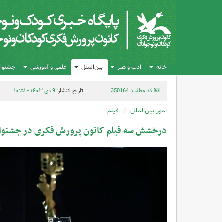
خانه
ادب و هنر
بین‌الملل
علمی و آموزشی
جشنواره
کد مطلب: 350164
تاریخ انتشار:
۹ دی ۱۴۰۳ - ۱۰:۵۱
امور بین‌الملل
فیلم
درخشش سه فیلم کانون پرورش فکری در جشنواره 