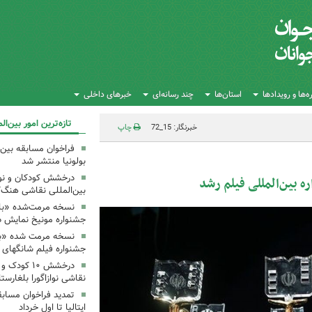
‌ها و رویدادها
استان‌ها
چند رسانه‌ای
خبرهای داخلی
تازه‌ترین امور بین‌ال
خبرنگار: 15_72
چاپ
بولونیا منتشر شد
درخشش کودکان و نوجو
بین‌المللی فیلم رشد
بین‌المللی نقاشی هنگ‌
نسخه مرمت‌شده «با
جشنواره مونیخ نمایش د
نسخه مرمت شده «با
جشنواره فیلم شانگهای 
درخشش ۱۰ کو
نقاشی نوازاگورا بلغارست
تمدید فراخوان مسابق
ایتالیا تا اول خرداد