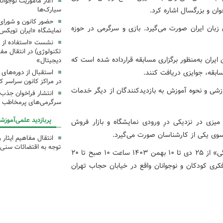
آغاز مأموریت نوجوان
ن و بزرگسال اشاره کرد.
سیارک‌ها
حضور کانون و شورای 
 هم‌چنین پیش ثبت‌نام دوره بهار ۱۴۰۴ کانون زبان ایران صورت می‌گیرد. بازی و سرگرمی در حوزه
نمایشگاه «ایران تویکس
نشست «استفاده از اب
تکنولوژی) در انتقال مف
ران به‌منظور برگزاری مسابقه قرارداده شده است که
دیجیتال»
ابقه، جوایزی دریافت کنند.
استقبال از دوره‌های
در مراکز کانون سراسر ک
وزشی و نحوه آموزش به بازدیدکنندگان از دیگر خدمات
انتشار فراخوان جذب س
سرگرمی‌های پرمخاطب ک
پربازدید علمی‌آموزش
میزی در نزدیکی درِ ورودی نمایشگاه و بازار فروش
 سوی یکی از کارشناسان صورت می‌گیرد.
انتقال مفاهیم ایثار 
توجه به اقتضائات سنی
نهمین جشنواره ملی اسباب‌بازی با شعار «بازی، تمرین زندگی» از ۲۵ دی تا ۱۰ بهمن ۱۴۰۳ ساعت ۱۰ صبح تا ۲۰
ی کودکان و نوجوانان واقع در خیابان حجاب تهران