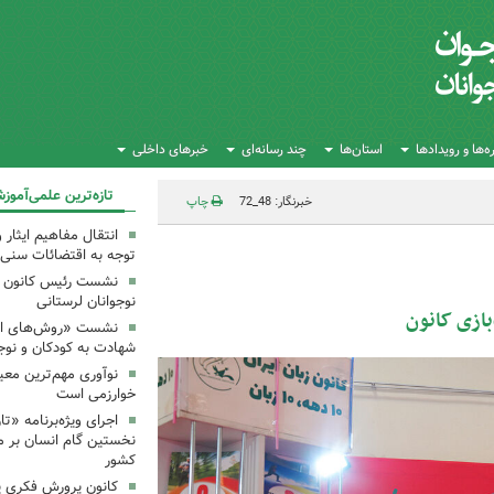
‌ها و رویدادها
استان‌ها
چند رسانه‌ای
خبرهای داخلی
تازه‌ترین علمی‌آموز
خبرنگار: 48_72
چاپ
انتقال مفاهیم ایثار 
توجه به اقتضائات سنی
نشست رئیس کانون علو
نوجوانان لرستانی
بازی کانون
نشست «روش‌های انتق
شهادت به کودکان و نوجو
نوآوری مهم‌ترین معی
خوارزمی است
اجرای ویژه‌برنامه «ت
نخستین گام انسان بر ما
کشور
کانون پرورش فکری یک