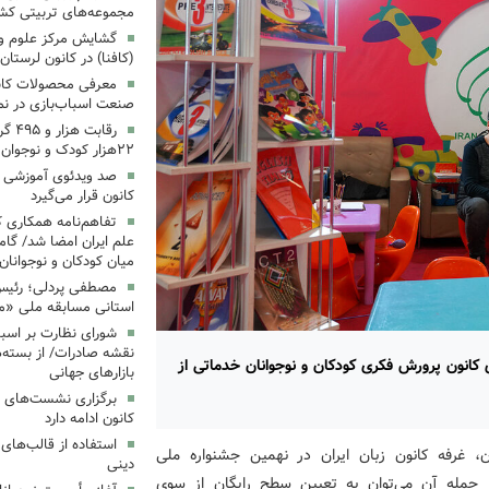
مجموعه‌های تربیتی کش
گشایش مرکز علوم و ف
(کافنا) در کانون لرستان
معرفی محصولات کانون
صنعت اسباب‌بازی در نما
رقاب
۲۲هزار کودک و نوجوان
‌صد ویدئوی آموزشی «ب
کانون قرار می‌گیرد
تفاهم‌نامه همکاری ک
علم ایران امضا شد/ گام
میان کودکان و نوجوانان
مصطفی پردلی؛ رئیس 
استانی مسابقه ملی «م
شورای نظارت بر اسبا
نقشه صادرات/ از بسته‌ه
ی کانون پرورش فکری کودکان و نوجوانان خدماتی از
بازارهای جهانی
برگزاری نشست‌های 
کانون ادامه دارد
استفاده از قالب‌های
ن، غرفه کانون زبان ایران در نهمین جشنواره ملی
دینی
از جمله آن می‌توان به تعیین سطح رایگان از سوی