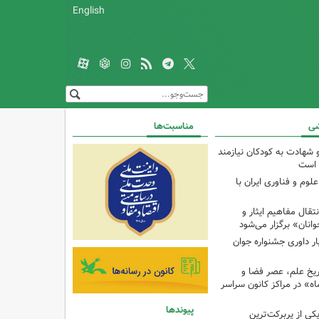
English
شی
مناسبت‌ها
و شهادت به کودکان نیازمند
 است
م و فناوری ایران با
ال مفاهیم ایثار و
انان» برگزار می‌شود
ار داوری جشنواره جوان
اریخ علم، عصر فضا و
ه» در مراکز کانون سراسر
پیوندها
ی از پربرکت‌ترین