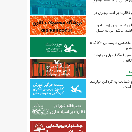
ان ایرانی برای جست‌وجوی
نظارت بر اسباب‌بازی در
»
زارهای نوین (رسانه و
اهیم عاشورایی به نسل
 تخصصی تابستانی «کافنا»
شور
رمایه‌گذار برای بازتولید
انون
ی
و شهادت به کودکان نیازمند
 است