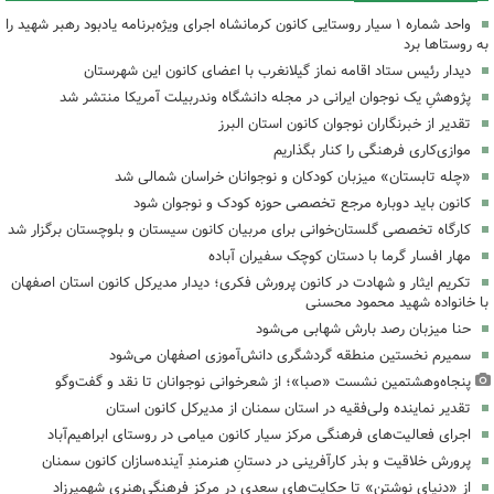
واحد شماره ۱ سیار روستایی کانون کرمانشاه اجرای ویژه‌برنامه یادبود رهبر شهید را
به روستاها برد
دیدار رئیس ستاد اقامه نماز گیلانغرب با اعضای کانون این شهرستان
پژوهشِ یک نوجوان ایرانی در مجله دانشگاه وندربیلت آمریکا منتشر شد
تقدیر از خبرنگاران نوجوان کانون استان البرز
موازی‌کاری فرهنگی را کنار بگذاریم
«چله تابستان» میزبان کودکان و نوجوانان خراسان شمالی شد
کانون باید دوباره مرجع تخصصی حوزه کودک و نوجوان شود
کارگاه تخصصی گلستان‌خوانی برای مربیان کانون سیستان و بلوچستان برگزار شد
مهار افسار گرما با دستان کوچک سفیران آباده
تکریم ایثار و شهادت در کانون پرورش فکری؛ دیدار مدیرکل کانون استان اصفهان
با خانواده شهید محمود محسنی
حنا میزبان رصد بارش شهابی می‌شود
سمیرم نخستین منطقه گردشگری دانش‌آموزی اصفهان می‌شود
پنجاه‌وهشتمین نشست «صبا»؛ از شعرخوانی نوجوانان تا نقد و گفت‌وگو
تقدیر نماینده ولی‌فقیه در استان سمنان از مدیرکل کانون استان
اجرای فعالیت‌های فرهنگی مرکز سیار کانون میامی در روستای ابراهیم‌آباد
پرورش خلاقیت و بذر کارآفرینی در دستانِ هنرمندِ آینده‌سازان کانون سمنان
از «دنیای نوشتن» تا حکایت‌های سعدی در مرکز فرهنگی‌هنری شهمیرزاد