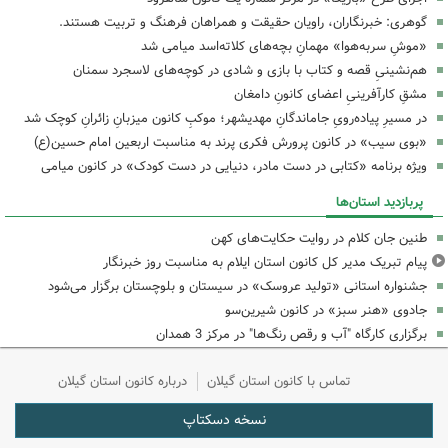
گوهری: خبرنگاران، راویان حقیقت و همراهان فرهنگ و تربیت هستند.
«موشِ سربه‌هوا» مهمانِ بچه‌های کلاته‌اسد میامی شد
هم‌نشینیِ قصه و کتاب با بازی و شادی در کوچه‌های لاسجرد سمنان
مشقِ کارآفرینیِ اعضای کانونِ دامغان
در مسیرِ پیاده‌رویِ جاماندگانِ مهدیشهر؛ موکبِ کانون میزبانِ زائرانِ کوچک شد
«بوی سیب» در کانون پرورش فکری پرند به مناسبت اربعین امام حسین(ع)
ویژه برنامه «کتابی در دست مادر، دنیایی در دست کودک» در کانون میامی
پربازدید استان‌ها
طنین جان کلام در روایت حکایت‌های کهن
پیام تبریک مدیر کل کانون استان ایلام به مناسبت روز خبرنگار
جشنواره استانی «تولید عروسک» در سیستان و بلوچستان برگزار می‌شود
جادوی «هنر سبز» در کانون شیرین‌سو
برگزاری کارگاه "آب و رقص رنگ‌ها" در مرکز 3 همدان
تماس با کانون استان گیلان
درباره کانون استان گیلان
نسخه دسکتاپ