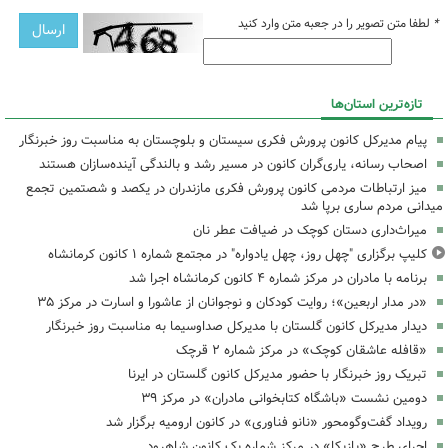
*
لطفا متن تصویر را در جعبه متن وارد کنید
تازه‌ترین استان‌ها
پیام مدیرکل کانون پرورش فکری سیستان و بلوچستان به مناسبت روز خبرنگار
اصحاب رسانه، یاری‌گران کانون در مسیر رشد و بالندگی آینده‌سازان هستند
میز ارتباطات مردمی کانون پرورش فکری مازندران در یکصد و شصتمین تجمع
میدانی مردم ساری برپا شد
میراث‌داری دستان کوچک در ضیافت عطر نان
کلیپ برگزاری "چهل روز، چهل یادواره" در مجتمع شماره ۱ کانون کرمانشاه
برنامه با مادران در مرکز شماره ۴ کانون کرمانشاه اجرا شد
«در مدار اربعین»؛ روایت کودکان و نوجوانان از عاشورا و اسارت در مرکز ۳۵
دیدار مدیرکل کانون گلستان با مدیرکل صداوسیما به مناسبت روز خبرنگار
«قافله عاشقان کوچک» در مرکز شماره ۲ قرچک
تبریک روز خبرنگار با حضور مدیرکل کانون گلستان در ایرنا
دومین نشست «باشگاه کتابخوانی مادران» در مرکز ۳۹
رویداد گفت‌وگومحور «نانو فناوری» در کانون ارومیه برگزار شد
اجرای طرح «بازیکا» در مرکز شماره یک کانون شاهرود