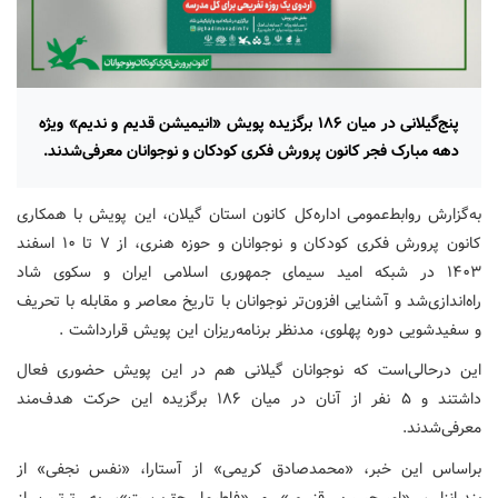
پنج‌گیلانی در میان ۱۸۶ برگزیده پویش «انیمیشن قدیم و ندیم» ویژه
دهه مبارک فجر کانون پرورش فکری کودکان و نوجوانان معرفی‌شدند.
به‌گزارش روابط‌عمومی اداره‌کل کانون استان گیلان، این پویش با همکاری
کانون پرورش فکری کودکان و نوجوانان و حوزه هنری، از ۷ تا ۱۰ اسفند
۱۴۰۳ در شبکه امید سیمای جمهوری اسلامی ایران و سکوی شاد
راه‌اندازی‌شد و آشنایی افزون‌تر نوجوانان با تاریخ معاصر و مقابله با تحریف
و سفیدشویی دوره پهلوی، مدنظر برنامه‌ریزان این پویش قرارداشت .
این درحالی‌است که نوجوانان گیلانی هم در این پویش حضوری فعال
داشتند و ۵ نفر از آنان در میان ۱۸۶ برگزیده این حرکت هدف‌مند
معرفی‌شدند.
براساس این خبر، «محمدصادق کریمی» از آستارا، «نفس نجفی» از
بندرانزلی، «امیرحسین قنبری» و «فاطیما حق‌پرست»، به ترتیب از