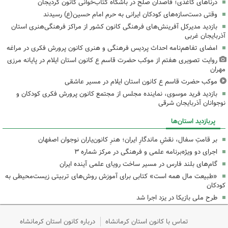
درناهای کاغذی؛ قاصدان صلح در باشگاه کتاب‌خوانی کانون کردیجان
وقتی دست‌سازه‌های کودکان ایرانی به حرم امام حسین(ع) رسیدند
بازدید مدیرکل آفرینش‌های فرهنگی کانون کشور از مراکز فرهنگی‌هنری استان
آذربایجان غربی
امضای تفاهم‌نامه احداث پردیس فرهنگی و هنری کانون پرورش فکری در مراغه
روایت تصویری هفتم از موکب حضرت قاسم ع کانون استان ایلام در پایانه مرزی
مهران
موکب حضرت قاسم ع کانون استان ایلام در مسیر عاشقی
بازدید فرید موسوی، نماینده مجلس از مجتمع کانون پرورش فکری کودکان و
نوجوانان آذربایجان شرقی
پربازدید استان‌ها
بر قامتِ سفال، نقشِ ماندگارِ ایران؛ هنرِ کانون‌یاران نوجوان اصفهان
اجرای دو ویژه‌برنامه علمی و فرهنگی در مرکز شماره ۳
گام‌های بلند فارس در مسیر ساخت رویای علمی آینده ایران
«طبیعت مال همه است» کتابی برای آموزش روش‌های تربیتی زیست‌محیطی به
کودکان
طرح ملی بازیکا در یزد اجرا شد
تماس با کانون استان کرمانشاه
درباره کانون استان کرمانشاه