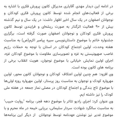
در ادامه این دیدار مهدی آقایاری مدیرکل کانون پرورش فکری با اشاره به
برخی از فعالیت‌های انجام شده توسط کانون پرورش فکری کودکان و
نوجوانان اصفهان در یک سال اخیر اظهار داشت: در یک سال و نیم گذشته
بیش از ۹۰ فعالیت اثرگذار به صورت ریشه‌ای و فرایندی توسط کانون
پرورش فکری کودکان و نوجوانان اصفهان صورت گرفته است، برگزاری
جشنواره خاتم با موضوع داستان‌نویسی سیره پیامبر اکرم(ص) به مناسبت
هفته وحدت، اولین اجتماع کودکان در استان با توجه به حملات رژیم
غاصب صهیونیستی به غزه و تصویرسازی مقاومت با موضوع کودکان غزه،
اجرای اولین نمایش خیابانی با موضوع نوجوان، هویت انقلاب برخی از
برنامه های کانون بوده است.
وی افزود: هم چنین اولین اعتکاف کودکان و نوجوانان کانون محور، اولین
مهرواره کودک و نوجوان به مناسبت روز پرستار، اولین مهرواره روزه اولی‌ها
با موضوع تاج بندگی و اجتماع کودکان در مصلی نماز جمعه در هفته ملی
کودک را نیز داشته ایم.
وی عنوان کرد: اجرای رادیو تئاتر با موضوع دهه فجر، برنامه "روایت حبیب"
به مناسبت سالگرد شهادت سردار سلیمانی، برپایی خیمه در ماه محرم و با
موضوع غدیر نیز نوشتن عهدنامه توسط نوجوانان از دیگر این برنامه‌ها