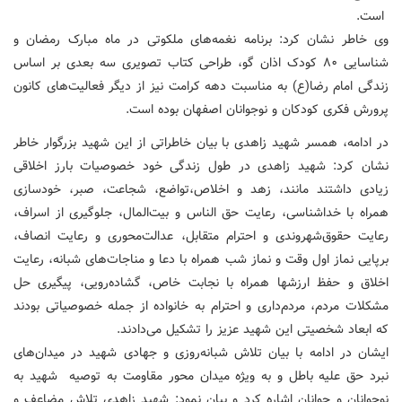
است.
وی خاطر نشان کرد: برنامه نغمه‌های ملکوتی در ماه مبارک رمضان و
شناسایی ۸۰ کودک اذان گو، طراحی کتاب تصویری سه بعدی بر اساس
زندگی امام رضا(ع) به مناسبت دهه کرامت نیز از دیگر فعالیت‌های کانون
پرورش فکری کودکان و نوجوانان اصفهان بوده است.
در ادامه، همسر شهید زاهدی با بیان خاطراتی از این شهید بزرگوار خاطر
نشان کرد: شهید زاهدی در طول زندگی خود خصوصیات بارز اخلاقی
زیادی داشتند مانند، زهد و اخلاص،تواضع، شجاعت، صبر، خودسازی
همراه با خداشناسی، رعایت حق الناس و بیت‌المال، جلوگیری از اسراف،
رعایت حقوق‌شهروندی و احترام متقابل، عدالت‌محوری و رعایت انصاف،
برپایی نماز اول وقت و نماز شب همراه با دعا و مناجات‌های شبانه، رعایت
اخلاق و حفظ ارزشها همراه با نجابت‌ خاص، گشاده‌رویی، پیگیری حل
مشکلات مردم، مردم‌داری و احترام به خانواده از جمله خصوصیاتی بودند
که ابعاد شخصیتی این شهید عزیز را تشکیل می‌دادند.
ایشان در ادامه با بیان تلاش شبانه‌روزی و جهادی شهید در میدان‌های
نبرد حق علیه باطل و به ویژه میدان محور مقاومت به توصیه شهید به
نوجوانان و جوانان اشاره کرد و بیان نمود: شهید زاهدی تلاش مضاعف و