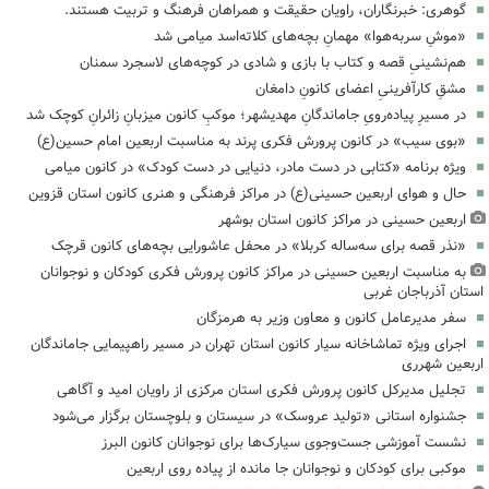
گوهری: خبرنگاران، راویان حقیقت و همراهان فرهنگ و تربیت هستند.
«موشِ سربه‌هوا» مهمانِ بچه‌های کلاته‌اسد میامی شد
هم‌نشینیِ قصه و کتاب با بازی و شادی در کوچه‌های لاسجرد سمنان
مشقِ کارآفرینیِ اعضای کانونِ دامغان
در مسیرِ پیاده‌رویِ جاماندگانِ مهدیشهر؛ موکبِ کانون میزبانِ زائرانِ کوچک شد
«بوی سیب» در کانون پرورش فکری پرند به مناسبت اربعین امام حسین(ع)
ویژه برنامه «کتابی در دست مادر، دنیایی در دست کودک» در کانون میامی
حال و هوای اربعین حسینی(ع) در مراکز فرهنگی و هنری کانون استان قزوین
اربعین حسینی در مراکز کانون استان بوشهر
«نذر قصه برای سه‌ساله کربلا» در محفل عاشورایی بچه‌های کانون قرچک
به مناسبت اربعین حسینی در مراکز کانون پرورش فکری کودکان و نوجوانان
استان آذرباجان غربی
سفر مدیرعامل کانون و معاون وزیر به هرمزگان
اجرای ویژه تماشاخانه سیار کانون استان تهران در مسیر راهپیمایی جاماندگان
اربعین شهرری
تجلیل مدیرکل کانون پرورش فکری استان مرکزی از راویان امید و آگاهی
جشنواره استانی «تولید عروسک» در سیستان و بلوچستان برگزار می‌شود
نشست آموزشی جست‌وجوی سیارک‌ها برای نوجوانان کانون البرز
موکبی برای کودکان و نوجوانان جا مانده از پیاده روی اربعین