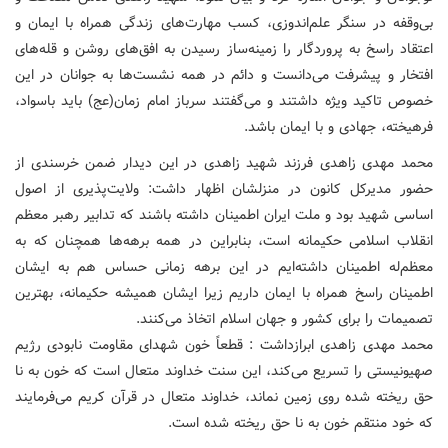
بی‌وقفه در سنگر علم‌اندوزی، کسب مهارت‌های زندگی همراه با ایمان و
اعتقاد راسخ به پروردگار را زمینه‌ساز رسیدن به افق‌های روشن و قله‌های
افتخار و پیشرفت می‌دانست و دائم در همه نشست‌ها به جوانان در این
خصوص تاکید ویژه داشتند و می‌گفتند سرباز امام زمان(عج) باید باسواد،
فرهیخته، جهادی و با ایمان باشد.
محمد مهدی زاهدی فرزند شهید زاهدی در این دیدار ضمن خرسندی از
حضور مدیرکل کانون در منزلشان اظهار داشت: ولایت‌پذیری از اصول
اساسی شهید بود و ملت ایران اطمینان داشته باشند که تدابیر رهبر معظم
انقلاب اسلامی حکیمانه است، بنابراین در همه برهه‌ها همچنان که به
معظم‌له اطمینان داشته‌ایم در این برهه زمانی حساس هم به ایشان
اطمینان راسخ همراه با ایمان داریم زیرا ایشان همیشه حکیمانه، بهترین
تصمیمات را برای کشور و جهان اسلام اتخاذ می‌کنند.
محمد مهدی زاهدی ابرازداشت : قطعاً خون شهدای مقاومت نابودی رژیم
صهیونیستی را تسریع می‌کند، این سنت خداوند متعال است که خون به نا
حق ریخته شده روی زمین نماند، خداوند متعال در قرآن کریم می‌فرمایند
که خود منتقم خون به نا حق ریخته شده است.