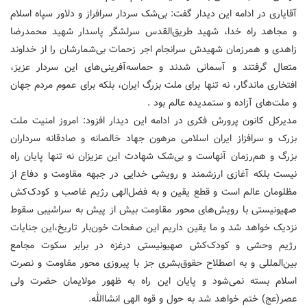
آقایاری در ادامه این دیدار گفت: بی‌شک سردار سرافراز و دلاور سپاه اسلام
و مجاهد راه خدا، شهید طریق‌القدس سرلشگر پاسدار شهید محمدرضا
زاهدی و همرزمان شهیدش سرانجام اجر زحمات بی‌شمارشان را از خداوند
متعال گرفتند و آسمانی شدند و حماسه‌آفرینی‌های این سردار عزیز،
افتخاری ماندگار، نه تنها برای ملت بزرگ ایران، بلکه برای عموم مردم جهان
و ملت‌های آزاده و ستمدیده عالم بود .
مدیرکل کانون پرورش فکری در ادامه این دیدار افزود: امروز امنیت ملت
بزرک و سرافزاز ایران اسلامی مرهون جهاد خالصانه و صادقانه سرداران
بزرگ و هم‌رزمان آنهاست و بی‌شک شهادت این عزیزان نه تنها پایان راه
نیست بلکه آغازی ارزشمند و رویشی خدایی در جبهه مقاومت و دفاع از
مظلومان عالم است و قطع یقین و به فضل‌الهی رژیم غاصب و کودک‌کش
صهیونیستی با رویش‌های محور مقاومت بیش از پیش به سراشیبی سقوط
نزدیک خواهد شد و ما یقین داریم این صفحات خون‌بار تاریخ،این جنایات
رژیم وحشی و کودک‌کش صهیونیستی درغزه در برابر سکوت مجامع
بین‌المللی و به اصطلاح حقوق‌بشری جز با پیروزی محور مقاومت و نصرت
اسلام بسته نمی‌شود و پایان این راه به ظهور مولایمان حضرت ولی
عصر(عج) ختم خواهد شد به حول و قوه الهی انشاالله‌.