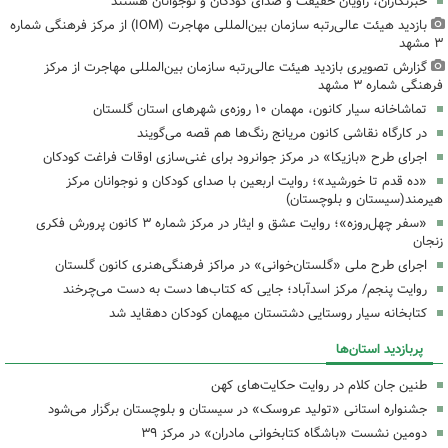
خبرنگاران، راویان حقیقت و صدای کودکان و نوجوانان هستند
بازدید هیئت عالی‌رتبه سازمان بین‌المللی مهاجرت (IOM) از مرکز فرهنگی شماره
۳ مشهد
گزارش تصویری بازدید هیئت عالی‌رتبه سازمان بین‌المللی مهاجرت از مرکز
فرهنگی شماره ۳ مشهد
تماشاخانه سیار کانون، مهمان ۱۰ روزه‌ی شهرهای استان گلستان
در کارگاه نقاشی کانون مریانج رنگ‌ها هم قصه می‌گویند
اجرای طرح «بازیکا» در مرکز جوانرود برای غنی‌سازی اوقات فراغت کودکان
«ده قدم تا خورشید»؛ روایت اربعین با صدای کودکان و نوجوانان مرکز
هیرمند(سیستان و بلوچستان)
«سفر چهل‌روزه»؛ روایت عشق و ایثار در مرکز شماره ۳ کانون پرورش فکری
زنجان
اجرای طرح ملی «گلستان‌خوانی» در مراکز فرهنگی‌هنری کانون گلستان
روایت پنجم/ مرکز اسدآباد؛ جایی که کتاب‌ها دست به دست می‌چرخند
کتابخانه سیار روستایی دشتستان میهمان کودکان دهقاید شد
پربازدید استان‌ها
طنین جان کلام در روایت حکایت‌های کهن
جشنواره استانی «تولید عروسک» در سیستان و بلوچستان برگزار می‌شود
دومین نشست «باشگاه کتابخوانی مادران» در مرکز ۳۹