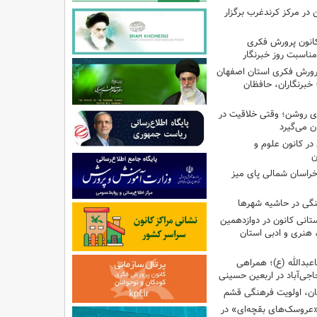
ن در مرکز کرندغرب برگزار
کانون پرورش فکری
مناسبت روز خبرنگار
پرورش فکری استان اصفهان
 خبرنگاران، حافظان
‌ای روشن؛ وقتی خلاقیت در
ن می‌گیرد
ر کانون علوم و
ن
راسان شمالی پای میز
نگی در حاشیه شهرها
تانی کانون در دوازدهمین
نری و ادبی استان
اعبدالله (ع)؛ همراهی
اجی‌آباد در اربعین حسینی
کان، اولویت فرهنگی قشم
«عروسک‌های بقچه‌ای» در