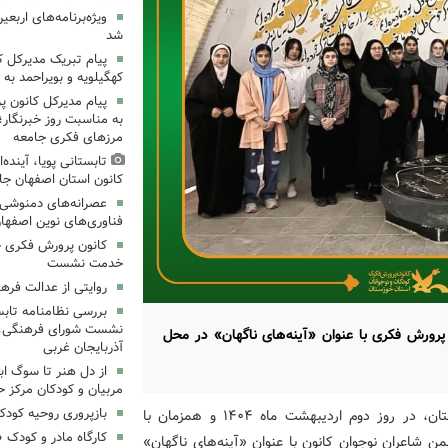
ویژه‌برنامه‌های اربعی
شد
پیام تبریک مدیرکل 
کهگیلویه و بویراحمد به 
پیام مدیرکل کانون 
به مناسبت روز خبرنگار؛
مرزهای فکری جامعه
تابستانی پویا، آینده
کانون استان اصفهان جا
عصرانه‌های دمنوشی د
فناوری‌های نوین اصفها
کانون پرورش فکری خ
خدمت نشست
روایتی از عدالت فره
بررسی نظامنامه تابس
نشست شورای فرهنگی، ه
رورش فکری با عنوان «آینه‌های ناگهان» در محل
آذربایجان غربی
از دل هنر تا سوگ اب
مربیان و کودکان مرکز ح
بازپروری روحیه کود
به گزارش روابط‌عمومی اداره‌کل کانون پرورش فکری خوزستان، در روز دوم اردیبهشت ماه ۱۴۰۴ و همزمان با
کارگاه مادر و کودک 
ن شاعران نوجوان کانون با عنوان «آینه‌های ناگهان»