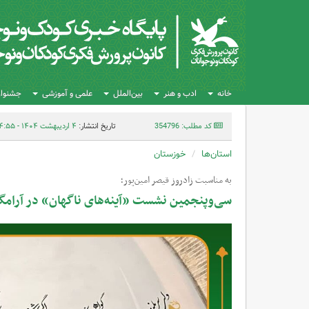
خانه
ادب و هنر
بین‌الملل
علمی و آموزشی
جشنواره
کد مطلب: 354796
تاریخ انتشار:
۴ اردیبهشت ۱۴۰۴ - ۱۴:۵۵
استان‌ها
خوزستان
به مناسبت زادروز قیصر امین‌پور؛
سی‌وپنجمین نشست «آینه‌های ناگهان» در آرامگاه