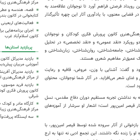
مرکز فرهنگی‌هنری زیبا
ن رویداد فرصتی فراهم آورد تا نوجوانان علاقه‌مند به
قصه، هندسه و عطر پی
 فضایی معنوی، با یادآوری آثار این چهره تأثیرگذار
کتابخوانی در کانون بند
فعالیت‌های اربعینی د
گی‌هنری کانون پرورش فکری کودکان و نوجوانان
کانون اسلام‌آباد غرب
 دو رویکرد «نقد عمومی» و «نقد تخصصی» در تحلیل
پربازدید استان‌ها
ناختی، جامعه‌شناختی، روان‌شناختی، زبان‌شناختی و
رک عمیق‌تر مفاهیم شعری هستند.
بازدید مدیرکل کانون 
آموزشی مربیان پیش‌دبس
ود و گفت: آشنایی با وزن، عروض، قافیه و رعایت
بازدید مدیرکل آفری
از مراکز فرهنگی‌هنری ا
غنای شعر می‌افزاید. در آثار شما نوجوانان، محتوای
بازدید فرید موسوی، 
ود است.
کانون پرورش فکری کودکا
شرقی
جه به نداشتن تجربه مستقیم دوران دفاع مقدس، نسل
کارگاه مادر و کودک 
ار قیصر امین‌پور است؛ اشعار او سرشار از آموزه‌های
مرکز فرهنگی‌هنری زیبا
سه ایستگاه پررفت‌وآ
بازخوانی از آثار سروده شده توسط قیصر امین‌پور، با
او را زنده نگه داشتند. این تجمع ادبی نه تنها به ارج