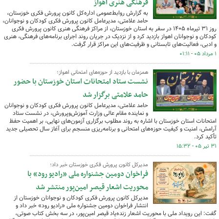
فرهنگی هنری اهواز
به گزارش روابط‌عمومی اداره‌کل کانون پرورش فکری خوزستان،
حامد علامتی، مدیرعامل کانون پرورش فکری کودکان و نوجوانان،
روز ۳۱ تیرماه ۱۴۰۵ در سفر به استان خوزستان، از مراکز فرهنگی هنری کانون پرورش فکری
کودکان و نوجوانان اهواز بازدید کرد و از نزدیک در جریان روند اجرای برنامه‌های فرهنگی، هنری
و ادبی، فعالیت‌های تابستانی و ظرفیت‌های این مراکز قرار گرفت.
۱ مرداد ۰۵ - ۰۱:۱۱
همزمان با بازدید از حوزه‌های امتحانی اهواز؛
نشست ستاد امتحانات استان خوزستان با حضور
حامد علامتی برگزار شد
حامد علامتی، مدیرعامل کانون پرورش فکری کودکان و نوجوانان
و نماینده مقام عالی وزارت آموزش‌وپرورش، در نشست ستاد
امتحانات استان خوزستان با اشاره به روند مطلوب برگزاری آزمون‌های نهایی، بر اهمیت حفظ
آرامش، امنیت و کیفیت حوزه‌های امتحانی و برنامه‌ریزی منسجم برای آغاز سال تحصیلی جدید
تأکید کرد.
۳۱ تیر ۰۵ - ۱۵:۳۲
مدیرکل کانون پرورش فکری خوزستان خبر داد؛
فراخوان دومین جشنواره ملی «رادیو رود» با
محوریت اشعار قیصر امین‌پور منتشر شد
مدیرکل کانون پرورش فکری کودکان و نوجوانان خوزستان از
انتشار فراخوان دومین جشنواره ملی «رادیو رود» خبر داد و
گفت: این رویداد ملی با محوریت اشعار زنده‌یاد قیصر امین‌پور، در سه بخش کتاب صوتی،